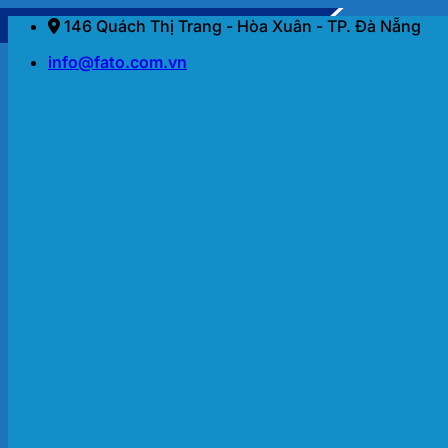
Bỏ
146 Quách Thị Trang - Hòa Xuân - TP. Đà Nẵng
qua
info@fato.com.vn
nội
dung