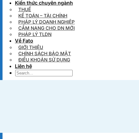
Kiến thức chuyên ngành
THUẾ
KẾ TOÁN – TÀI CHÍNH
PHÁP LÝ DOANH NGHIỆP
CẨM NANG CHO DN MỚI
PHÁP LÝ TLDN
Về Fato
GIỚI THIỆU
CHÍNH SÁCH BẢO MẬT
ĐIỀU KHOẢN SỬ DỤNG
Liên hệ
0905 795 139