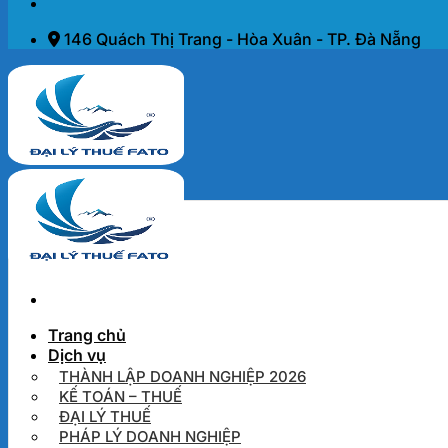
146 Quách Thị Trang - Hòa Xuân - TP. Đà Nẵng
Trang chủ
Dịch vụ
THÀNH LẬP DOANH NGHIỆP 2026
KẾ TOÁN – THUẾ
ĐẠI LÝ THUẾ
PHÁP LÝ DOANH NGHIỆP