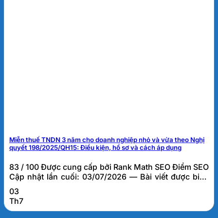
Miễn thuế TNDN 3 năm cho doanh nghiệp nhỏ và vừa theo Nghị
quyết 198/2025/QH15: Điều kiện, hồ sơ và cách áp dụng
83 / 100 Được cung cấp bởi Rank Math SEO Điểm SEO
Cập nhật lần cuối: 03/07/2026 — Bài viết được biên
soạn bởi đội ngũ tư vấn thuế FATO, dựa trên kinh
03
nghiệm thực tế hỗ trợ hơn 1.000 doanh nghiệp tại Đà
Th7
Nẵng và khu vực miền Trung. Miễn thuế TNDN 3 năm
cho doanh...