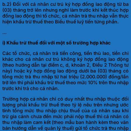
b.2) Đối với cá nhân cư trú ký hợp đồng lao động từ ba
(03) tháng trở lên nhưng nghỉ làm trước khi kết thúc hợp
đồng lao động thì tổ chức, cá nhân
trả thu nhập vẫn thực
hiện khấu trừ thuế theo Biểu thuế luỹ tiến từng phần.
…
i) Khấu trừ thuế đối với một số trường hợp khác
Các tổ chức, cá nhân trả tiền công, tiền thù lao, tiền chi
khác cho cá nhân cư trú không ký hợp đồng lao động
(theo hướng dẫn tại điểm c, d, khoản 2, Điều 2 Thông tư
này) hoặc ký hợp đồng lao động dưới ba (03) tháng có
tổng mức trả thu nhập từ hai triệu (2.000.000) đồng/lần
trở lên thì phải khấu trừ thuế theo mức 10% trên thu nhập
trước khi trả cho cá nhân.
Trường hợp cá nhân chỉ có duy nhất thu nhập thuộc đối
tượng phải khấu trừ thuế theo tỷ lệ nêu trên nhưng ước
tính tổng mức thu nhập chịu thuế của cá nhân sau khi
trừ gia cảnh chưa đến mức phải nộp thuế thì cá nhân có
thu nhập làm cam kết (theo mẫu ban hành kèm theo văn
bản hướng dẫn về quản lý thuế) gửi tổ chức trả thu nhập