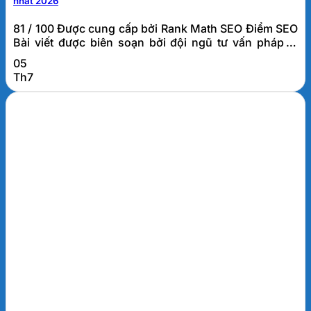
nhất 2026
81 / 100 Được cung cấp bởi Rank Math SEO Điểm SEO
Bài viết được biên soạn bởi đội ngũ tư vấn pháp lý
doanh nghiệp FATO, đơn vị đã hỗ trợ thành lập và tư
05
vấn thuế cho hơn 1.000 doanh nghiệp tại Đà Nẵng và
Th7
khu vực miền Trung. Thủ tục thành lập doanh
nghiệp...