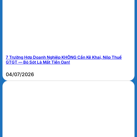
7 Trường Hợp Doanh Nghiệp KHÔNG Cần Kê Khai, Nộp Thuế
GTGT — Bỏ Sót Là Mất Tiền Oan!
04/07/2026