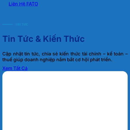
Liên Hệ FATO
TIN TỨC
Tin Tức & Kiến Thức
Cập nhật tin tức, chia sẻ kiến thức tài chính – kế toán –
thuế giúp doanh nghiệp nắm bắt cơ hội phát triển.
Xem Tất Cả