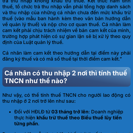
trả thu nhập không khấu trừ thuế. Kết thúc năm tính
thuế, tổ chức trả thu nhập vẫn phải tổng hợp danh sách
và thu nhập của những cá nhân chưa đến mức khấu trừ
thuế (vào mẫu ban hành kèm theo văn bản hướng dẫn
về quản lý thuế) và nộp cho cơ quan thuế. Cá nhân làm
cam kết phải chịu trách nhiệm về bản cam kết của mình,
trường hợp phát hiện có sự gian lận sẽ bị xử lý theo quy
định của Luật quản lý thuế.
Cá nhân làm cam kết theo hướng dẫn tại điểm này phải
đăng ký thuế và có mã số thuế tại thời điểm cam kết.”
Cá nhân có thu nhập 2 nơi thì tính thuế
TNCN như thế nào?
Như vậy, có thể tính thuế TNCN cho người lao động có
thu nhập ở 2 nơi trở lên
như sau:
Đối với HĐLĐ từ
03 tháng trở lên
: Doanh nghiệp
thực hiện
khấu trừ thuế theo
Biểu thuế lũy tiến
từng phần
.