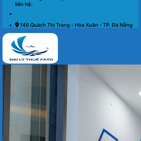
liên hệ.
146 Quách Thị Trang - Hòa Xuân - TP. Đà Nẵng
Trang chủ
Dịch vụ
THÀNH LẬP DOANH NGHIỆP 2026
KẾ TOÁN – THUẾ