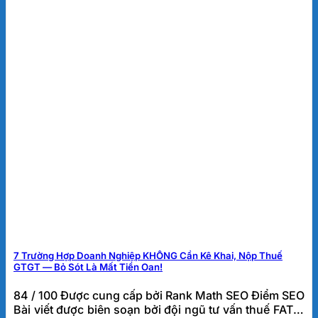
7 Trường Hợp Doanh Nghiệp KHÔNG Cần Kê Khai, Nộp Thuế
GTGT — Bỏ Sót Là Mất Tiền Oan!
84 / 100 Được cung cấp bởi Rank Math SEO Điểm SEO
Bài viết được biên soạn bởi đội ngũ tư vấn thuế FATO.