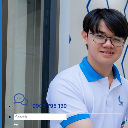
ĐẠI LÝ THUẾ
PHÁP LÝ DOANH NGHIỆP
Kiến thức chuyên ngành
THUẾ
KẾ TOÁN – TÀI CHÍNH
PHÁP LÝ DOANH NGHIỆP
CẨM NANG CHO DN MỚI
PHÁP LÝ TLDN
Về Fato
GIỚI THIỆU
CHÍNH SÁCH BẢO MẬT
ĐIỀU KHOẢN SỬ DỤNG
Liên hệ
0905 795 139