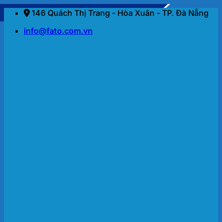
Bỏ
146 Quách Thị Trang - Hòa Xuân - TP. Đà Nẵng
qua
info@fato.com.vn
nội
dung