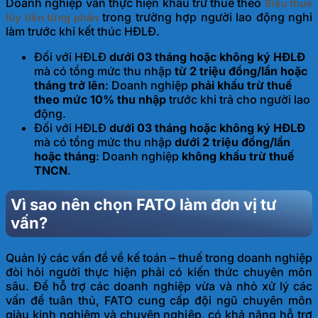
Doanh nghiệp vẫn thực hiện khấu trừ thuế theo
Biểu thuế
trong trường hợp người lao động nghỉ
lũy tiến từng phần
làm trước khi kết thúc HĐLĐ.
Đối với HĐLĐ
dưới 03 tháng
hoặc k
hông ký HĐLĐ
mà có tổng mức thu nhập
từ
2 triệu
đồng/lần
hoặc
tháng trở lên
: Doanh nghiệp
phải khấu trừ thuế
theo
mức 10%
thu nhập
trước khi trả cho người lao
động.
Đối với HĐLĐ
dưới 03 tháng
hoặc
không ký HĐLĐ
mà có tổng mức thu nhập
dưới 2 triệu
đồng/lần
hoặc tháng
: Doanh nghiệp
không khấu trừ thuế
TNCN
.
Vì sao nên chọn FATO làm đơn vị tư
vấn?
Quản lý các vấn đề về kế toán – thuế trong doanh nghiệp
đòi hỏi người thực hiện phải có kiến thức chuyên môn
sâu. Để hỗ trợ các doanh nghiệp vừa và nhỏ xử lý các
vấn đề tuân thủ, FATO cung cấp đội ngũ chuyên môn
giàu kinh nghiệm và chuyên nghiệp, có khả năng hỗ trợ