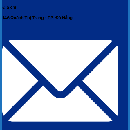
Địa chỉ
146 Quách Thị Trang - TP. Đà Nẵng