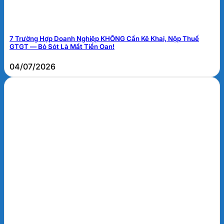
7 Trường Hợp Doanh Nghiệp KHÔNG Cần Kê Khai, Nộp Thuế
GTGT — Bỏ Sót Là Mất Tiền Oan!
04/07/2026