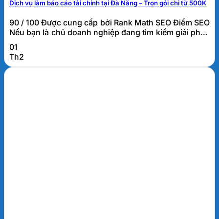
Dịch vụ làm báo cáo tài chính tại Đà Nẵng – Trọn gói chỉ từ 500K
90 / 100 Được cung cấp bởi Rank Math SEO Điểm SEO
Nếu bạn là chủ doanh nghiệp đang tìm kiếm giải pháp
cho việc thực hiện báo cáo tài chính cuối năm mà
01
không biết nên bắt đầu từ đâu, chúng tôi hiểu rằng
Th2
bạn đang đối mặt với thách thức. Hãy để FATO trở
thành...