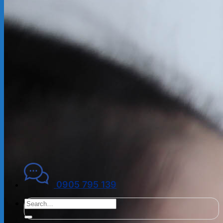
ĐẠI LÝ THUẾ
PHÁP LÝ DOANH NGHIỆP
Kiến thức chuyên ngành
THUẾ
KẾ TOÁN – TÀI CHÍNH
PHÁP LÝ DOANH NGHIỆP
CẨM NANG CHO DN MỚI
PHÁP LÝ TLDN
Về Fato
GIỚI THIỆU
CHÍNH SÁCH BẢO MẬT
ĐIỀU KHOẢN SỬ DỤNG
Liên hệ
0905 795 139