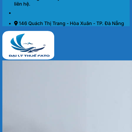
liên hệ.
146 Quách Thị Trang - Hòa Xuân - TP. Đà Nẵng
Trang chủ
Dịch vụ
THÀNH LẬP DOANH NGHIỆP 2026
KẾ TOÁN – THUẾ