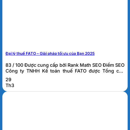
Đại lý thuế FATO – Giải pháp tối ưu của Bạn 2025
83 / 100 Được cung cấp bởi Rank Math SEO Điểm SEO
Công ty TNHH Kế toán thuế FATO được Tổng cục
thuế – Cục thuế thành phố Đà Nẵng cấp Giấy xác
29
nhận đủ điều kiện kinh doanh dịch vụ làm thủ tục về
Th3
Thuế số 13521 GXN-CTDAN ngày 28/12/2023. Theo
đó Công ty có trách...