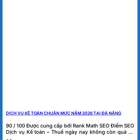
DỊCH VỤ KẾ TOÁN CHUẨN MỰC NĂM 2026 TẠI ĐÀ NẴNG
90 / 100 Được cung cấp bởi Rank Math SEO Điểm SEO
Dịch vụ Kế toán – Thuế ngày nay không còn quá xa
lạ. Đặc biệt đối với các công ty mới thành lập hay