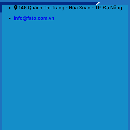
Bỏ
146 Quách Thị Trang - Hòa Xuân - TP. Đà Nẵng
qua
info@fato.com.vn
nội
dung