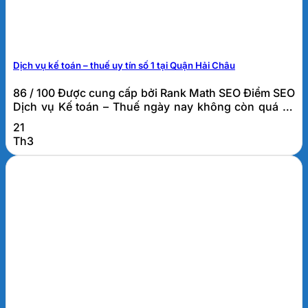
Dịch vụ kế toán – thuế uy tín số 1 tại Quận Hải Châu
86 / 100 Được cung cấp bởi Rank Math SEO Điểm SEO
Dịch vụ Kế toán – Thuế ngày nay không còn quá xa
lạ. Đặc biệt đối với các công ty mới thành lập hay
21
công ty khởi nghiệp. Đây là công việc đòi hỏi người
Th3
nhân viên sự cẩn thận và tỉ mỉ cao. Dựa...