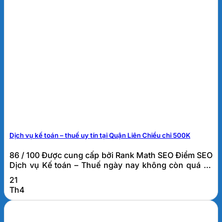
Dịch vụ kế toán – thuế uy tín tại Quận Liên Chiểu chỉ 500K
86 / 100 Được cung cấp bởi Rank Math SEO Điểm SEO
Dịch vụ Kế toán – Thuế ngày nay không còn quá xa
lạ. Đặc biệt đối với các công ty mới thành lập hay
21
công ty khởi nghiệp. Đây là công việc đòi hỏi người
Th4
nhân viên sự cẩn thận và tỉ mỉ cao. Dựa...