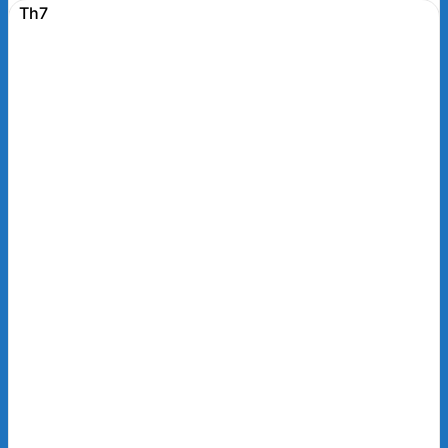
vấn thuế cho hơn 1.000 doanh nghiệp tại Đà Nẵng và
Th7
khu vực miền Trung. Thủ tục thành lập doanh
nghiệp...