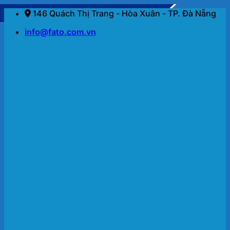
Bỏ
146 Quách Thị Trang - Hòa Xuân - TP. Đà Nẵng
qua
info@fato.com.vn
nội
dung