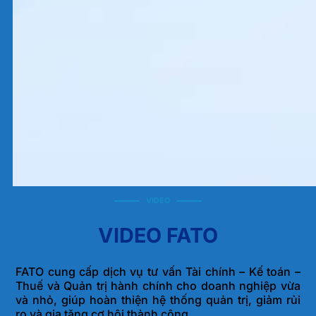
VIDEO
VIDEO FATO
FATO cung cấp dịch vụ tư vấn Tài chính – Kế toán –
Thuế và Quản trị hành chính cho doanh nghiệp vừa
và nhỏ, giúp hoàn thiện hệ thống quản trị, giảm rủi
ro và gia tăng cơ hội thành công.