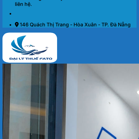
liên hệ.
146 Quách Thị Trang - Hòa Xuân - TP. Đà Nẵng
Trang chủ
Dịch vụ
THÀNH LẬP DOANH NGHIỆP 2026
KẾ TOÁN – THUẾ