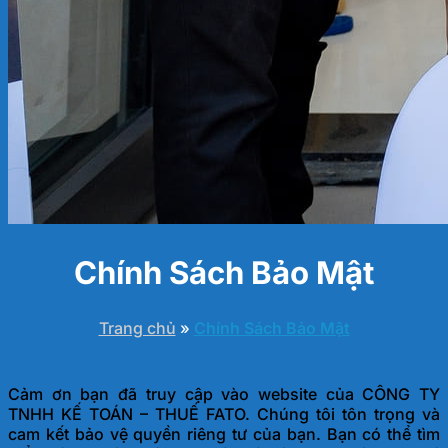
Chính Sách Bảo Mật
Trang chủ
»
Chính Sách Bảo Mật
Cảm ơn bạn đã truy cập vào website của CÔNG TY
TNHH KẾ TOÁN – THUẾ FATO. Chúng tôi tôn trọng và
cam kết bảo vệ quyền riêng tư của bạn. Bạn có thể tìm