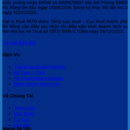
Giấy chứng nhận ĐKDN số 0401979907 cấp bởi Phòng ĐKKD
Đà Nẵng lần đầu ngày 01/06/2019. Đăng ký thay đổi lần thứ 3
ngày 12/07/2022.
Đại lý thuế FATO được Tổng cục thuế - Cục thuế thành phố
Đà Nẵng cấp Giấy xác nhận đủ điều kiện kinh doanh dịch vụ
làm thủ tục về Thuế số 13521 GXN-CTDAN ngày 28/12/2023.
Tư vấn
Báo giá
Dịch Vụ
Thành Lập Doanh Nghiệp
Kế Toán – Thuế
Tài Chính Doanh Nghiệp
Hành Chính Tổng Hợp
Về Chúng Tôi
Trang Chủ
Giới Thiệu
Tin Tức
Liên Hệ
Mạng Xã Hội