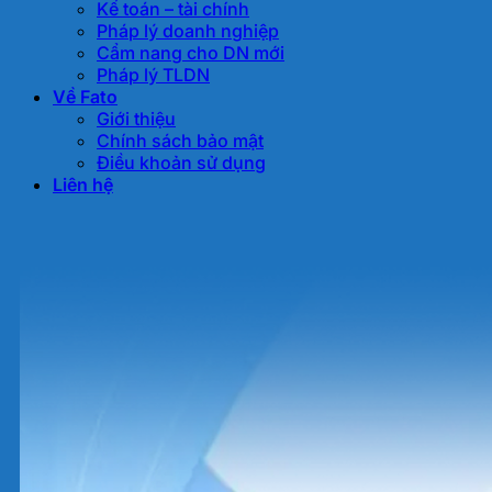
Kế toán – tài chính
Pháp lý doanh nghiệp
Cẩm nang cho DN mới
Pháp lý TLDN
Về Fato
Giới thiệu
Chính sách bảo mật
Điều khoản sử dụng
Liên hệ