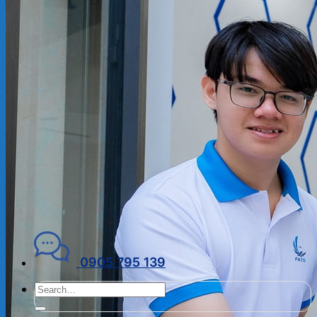
ĐẠI LÝ THUẾ
PHÁP LÝ DOANH NGHIỆP
Kiến thức chuyên ngành
THUẾ
KẾ TOÁN – TÀI CHÍNH
PHÁP LÝ DOANH NGHIỆP
CẨM NANG CHO DN MỚI
PHÁP LÝ TLDN
Về Fato
GIỚI THIỆU
CHÍNH SÁCH BẢO MẬT
ĐIỀU KHOẢN SỬ DỤNG
Liên hệ
0905 795 139