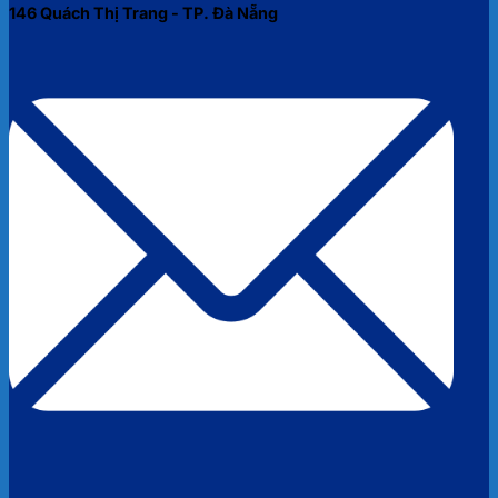
146 Quách Thị Trang - TP. Đà Nẵng