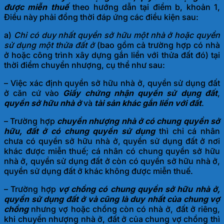
được miễn thuế
theo hướng dẫn tại điểm b, khoản 1,
Điều này phải đồng thời đáp ứng các điều kiện sau:
a)
Chỉ có duy nhất quyền sở hữu một nhà ở hoặc quyền
sử dụng một thửa đất ở
(bao gồm cả trường hợp có nhà
ở hoặc công trình xây dựng gắn liền với thửa đất đó) tại
thời điểm chuyển nhượng, cụ thể như sau:
– Việc xác định quyền sở hữu nhà ở, quyền sử dụng đất
ở căn cứ vào
Giấy chứng nhận quyền sử dụng đất
,
quyền sở hữu nhà ở
và
tài sản khác gắn liền với đất
.
– Trường hợp
chuyển nhượng nhà ở có chung quyền sở
hữu, đất ở có chung quyền sử dụng
thì chỉ cá nhân
chưa có quyền sở hữu nhà ở, quyền sử dụng đất ở nơi
khác được miễn thuế; cá nhân có chung quyền sở hữu
nhà ở, quyền sử dụng đất ở còn có quyền sở hữu nhà ở,
quyền sử dụng đất ở khác không được miễn thuế.
– Trường hợp
vợ chồng có chung quyền sở hữu nhà ở,
quyền sử dụng đất ở và cũng là duy nhất của chung vợ
chồng
nhưng vợ hoặc chồng còn có nhà ở, đất ở riêng,
khi chuyển nhượng nhà ở, đất ở của chung vợ chồng thì