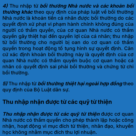
4)
Thu nhập từ
bồi thường Nhà nước và các khoản bồi
thường khác
theo quy định của pháp luật về bồi thường
Nhà nước là khoản tiền cá nhân được bồi thường do các
quyết định xử phạt vi phạm hành chính không đúng của
người có thẩm quyền, của cơ quan Nhà nước có thẩm
quyền gây thiệt hại đến quyền lợi của cá nhân; thu nhập
từ bồi thường cho người bị oan do cơ quan có thẩm
quyền trong hoạt động tố tụng hình sự quyết định. Căn
cứ xác định khoản bồi thường này là quyết định của cơ
quan Nhà nước có thẩm quyền buộc cơ quan hoặc cá
nhân có quyết định sai phải bồi thường và chứng từ chi
bồi thường.
5)
Thu nhập từ
bồi thường thiệt hại ngoài hợp đồng
theo
quy định của Bộ Luật dân sự.
Thu nhập nhận được từ các quỹ từ thiện
Thu nhập nhận được từ các quỹ từ thiện
được cơ quan
Nhà nước có thẩm quyền cho phép thành lập hoặc công
nhận, hoạt động vì mục đích từ thiện, nhân đạo, khuyến
học không nhằm mục đích thu lợi nhuận.