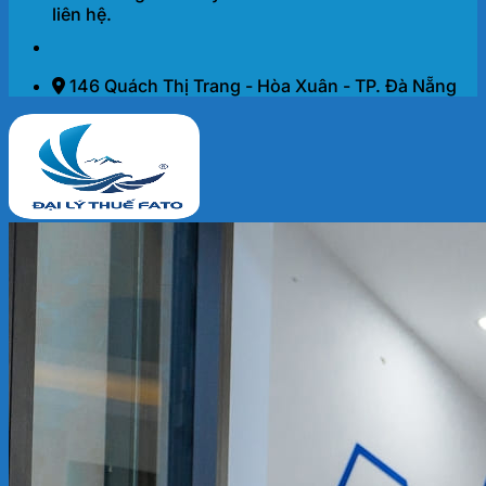
liên hệ.
146 Quách Thị Trang - Hòa Xuân - TP. Đà Nẵng
Trang chủ
Dịch vụ
THÀNH LẬP DOANH NGHIỆP 2026
KẾ TOÁN – THUẾ