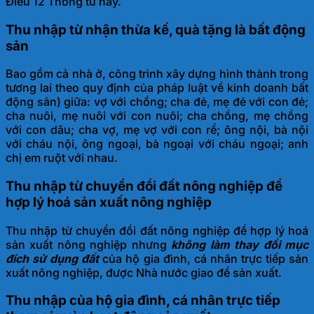
Điều 12 Thông tư này.
Thu nhập từ nhận thừa kế, quà tặng là bất động
sản
Bao gồm cả nhà ở, công trình xây dựng hình thành trong
tương lai theo quy định của pháp luật về kinh doanh bất
động sản) giữa: vợ với chồng; cha đẻ, mẹ đẻ với con đẻ;
cha nuôi, mẹ nuôi với con nuôi; cha chồng, mẹ chồng
với con dâu; cha vợ, mẹ vợ với con rể; ông nội, bà nội
với cháu nội, ông ngoại, bà ngoại với cháu ngoại; anh
chị em ruột với nhau.
Thu nhập từ chuyển đổi đất nông nghiệp để
hợp lý hoá sản xuất nông nghiệp
Thu nhập từ chuyển đổi đất nông nghiệp để hợp lý hoá
sản xuất nông nghiệp nhưng
không làm thay đổi mục
đích sử dụng đất
của hộ gia đình, cá nhân trực tiếp sản
xuất nông nghiệp, được Nhà nước giao để sản xuất.
Thu nhập của hộ gia đình, cá nhân trực tiếp