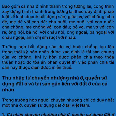
Bao gồm cả nhà ở hình thành trong tương lai, công trình
xây dựng hình thành trong tương lai theo quy định pháp
luật về kinh doanh bất động sản) giữa: vợ với chồng; cha
đẻ, mẹ đẻ với con đẻ; cha nuôi, mẹ nuôi với con nuôi;
cha chồng, mẹ chồng với con dâu; bố vợ, mẹ vợ với con
rể; ông nội, bà nội với cháu nội; ông ngoại, bà ngoại với
cháu ngoại; anh chị em ruột với nhau.
Trường hợp bất động sản do vợ hoặc chồng tạo lập
trong thời kỳ hôn nhân được xác định là tài sản chung
của vợ chồng, khi ly hôn được phân chia theo thỏa
thuận hoặc do tòa án phán quyết thì việc phân chia tài
sản này thuộc diện được miễn thuế.
Thu nhập từ chuyển nhượng nhà ở, quyền sử
dụng đất ở và tài sản gắn liền với đất ở của cá
nhân
Trong trường hợp người chuyển nhượng chỉ có duy nhất
một nhà ở, quyền sử dụng đất ở tại Việt Nam.
1.
Cá nhân chuyển nhượng nhà ở, quyền sử dụng đất ở