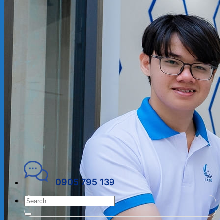
ĐẠI LÝ THUẾ
PHÁP LÝ DOANH NGHIỆP
Kiến thức chuyên ngành
THUẾ
KẾ TOÁN – TÀI CHÍNH
PHÁP LÝ DOANH NGHIỆP
CẨM NANG CHO DN MỚI
PHÁP LÝ TLDN
Về Fato
GIỚI THIỆU
CHÍNH SÁCH BẢO MẬT
ĐIỀU KHOẢN SỬ DỤNG
Liên hệ
0905 795 139