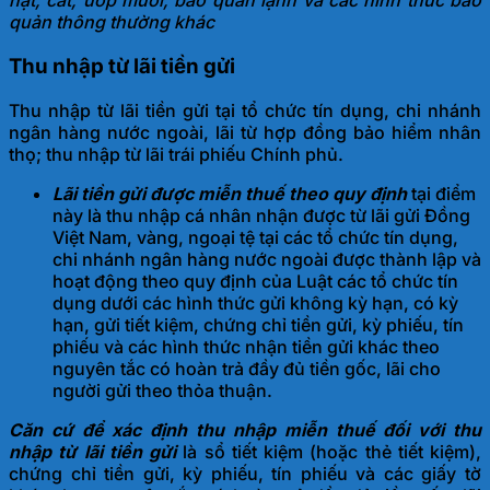
hạt, cắt, ướp muối, bảo quản lạnh và các hình thức bảo
quản thông thường khác
Thu nhập từ lãi tiền gửi
Thu nhập từ lãi tiền gửi tại tổ chức tín dụng, chi nhánh
ngân hàng nước ngoài, lãi từ hợp đồng bảo hiểm nhân
thọ; thu nhập từ lãi trái phiếu Chính phủ.
Lãi tiền gửi được miễn thuế theo quy định
tại điểm
này là thu nhập cá nhân nhận được từ lãi gửi Đồng
Việt Nam, vàng, ngoại tệ tại các tổ chức tín dụng,
chi nhánh ngân hàng nước ngoài được thành lập và
hoạt động theo quy định của Luật các tổ chức tín
dụng dưới các hình thức gửi không kỳ hạn, có kỳ
hạn, gửi tiết kiệm, chứng chỉ tiền gửi, kỳ phiếu, tín
phiếu và các hình thức nhận tiền gửi khác theo
nguyên tắc có hoàn trả đầy đủ tiền gốc, lãi cho
người gửi theo thỏa thuận.
Căn cứ để xác định thu nhập miễn thuế đối với thu
nhập từ lãi tiền gửi
là sổ tiết kiệm (hoặc thẻ tiết kiệm),
chứng chỉ tiền gửi, kỳ phiếu, tín phiếu và các giấy tờ