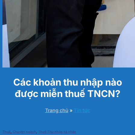
Các khoản thu nhập nào
được miễn thuế TNCN?
Trang chủ
»
Tin tức
Thuế
,
Chuyên ngành
,
Thuế Thu nhập cá nhân