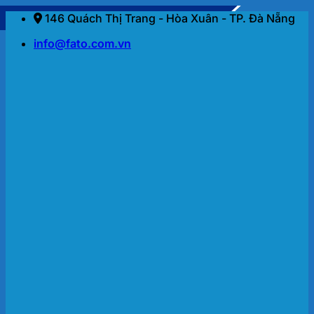
Bỏ
146 Quách Thị Trang - Hòa Xuân - TP. Đà Nẵng
qua
info@fato.com.vn
nội
dung