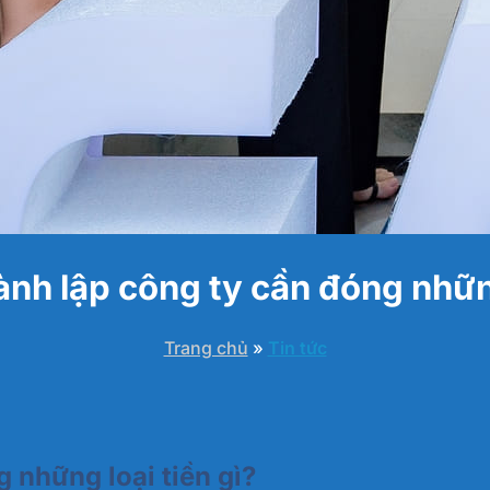
hành lập công ty cần đóng những
Trang chủ
»
Tin tức
g những loại tiền gì?