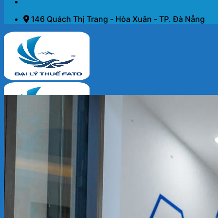
146 Quách Thị Trang - Hòa Xuân - TP. Đà Nẵng
Trang chủ
Dịch vụ
THÀNH LẬP DOANH NGHIỆP 2026
KẾ TOÁN – THUẾ
ĐẠI LÝ THUẾ
PHÁP LÝ DOANH NGHIỆP