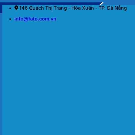
Bỏ
146 Quách Thị Trang - Hòa Xuân - TP. Đà Nẵng
qua
info@fato.com.vn
nội
dung