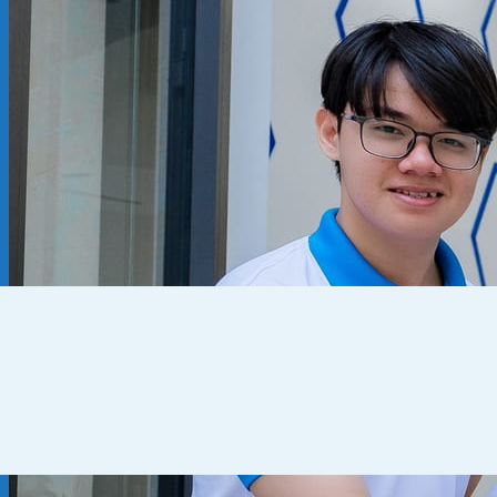
Kiến thức chuyên ngành
THUẾ
KẾ TOÁN – TÀI CHÍNH
PHÁP LÝ DOANH NGHIỆP
CẨM NANG CHO DN MỚI
PHÁP LÝ TLDN
Về Fato
GIỚI THIỆU
CHÍNH SÁCH BẢO MẬT
ĐIỀU KHOẢN SỬ DỤNG
Liên hệ
0905 795 139