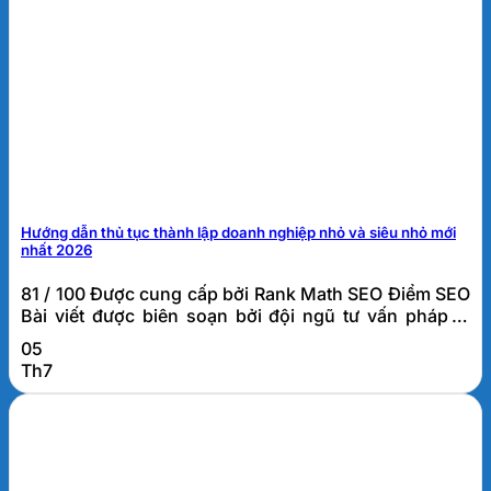
Hướng dẫn thủ tục thành lập doanh nghiệp nhỏ và siêu nhỏ mới
nhất 2026
81 / 100 Được cung cấp bởi Rank Math SEO Điểm SEO
Bài viết được biên soạn bởi đội ngũ tư vấn pháp lý
doanh nghiệp FATO, đơn vị đã hỗ trợ thành lập và tư
05
vấn thuế cho hơn 1.000 doanh nghiệp tại Đà Nẵng và
Th7
khu vực miền Trung. Thủ tục thành lập doanh
nghiệp...