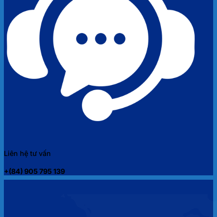
Liên hệ tư vấn
+(84) 905 795 139