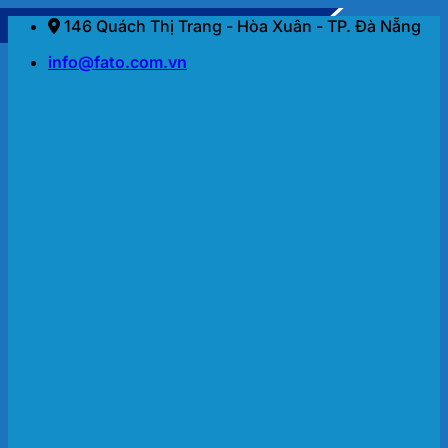
Bỏ
146 Quách Thị Trang - Hòa Xuân - TP. Đà Nẵng
qua
info@fato.com.vn
nội
dung