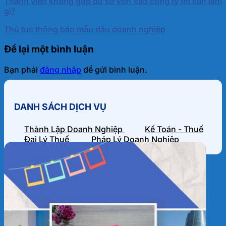
Thành viên không góp đủ số vốn vào công ty thì cần làm
gì?
Thủ tục thông báo mẫu dấu doanh nghiệp
Để lại một bình luận
Bạn phải
đăng nhập
để gửi bình luận.
DANH SÁCH DỊCH VỤ
Thành Lập Doanh Nghiệp
Kế Toán - Thuế
Đại Lý Thuế
Pháp Lý Doanh Nghiệp
HỒ SƠ NĂNG LỰC