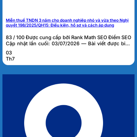
Miễn thuế TNDN 3 năm cho doanh nghiệp nhỏ và vừa theo Nghị
quyết 198/2025/QH15: Điều kiện, hồ sơ và cách áp dụng
83 / 100 Được cung cấp bởi Rank Math SEO Điểm SEO
Cập nhật lần cuối: 03/07/2026 — Bài viết được biên
soạn bởi đội ngũ tư vấn thuế FATO, dựa trên kinh
03
nghiệm thực tế hỗ trợ hơn 1.000 doanh nghiệp tại Đà
Th7
Nẵng và khu vực miền Trung. Miễn thuế TNDN 3 năm
cho doanh...