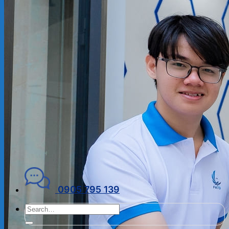
ĐẠI LÝ THUẾ
PHÁP LÝ DOANH NGHIỆP
Kiến thức chuyên ngành
THUẾ
KẾ TOÁN – TÀI CHÍNH
PHÁP LÝ DOANH NGHIỆP
CẨM NANG CHO DN MỚI
PHÁP LÝ TLDN
Về Fato
GIỚI THIỆU
CHÍNH SÁCH BẢO MẬT
ĐIỀU KHOẢN SỬ DỤNG
Liên hệ
0905 795 139