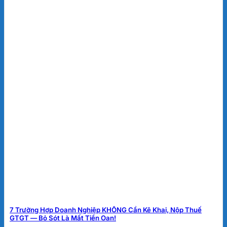
7 Trường Hợp Doanh Nghiệp KHÔNG Cần Kê Khai, Nộp Thuế
GTGT — Bỏ Sót Là Mất Tiền Oan!