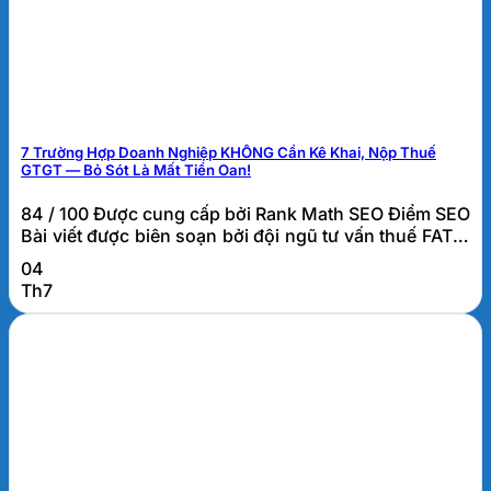
7 Trường Hợp Doanh Nghiệp KHÔNG Cần Kê Khai, Nộp Thuế
GTGT — Bỏ Sót Là Mất Tiền Oan!
84 / 100 Được cung cấp bởi Rank Math SEO Điểm SEO
Bài viết được biên soạn bởi đội ngũ tư vấn thuế FATO.
Các trường hợp không phải kê khai, tính nộp thuế
04
GTGT là gì? Các trường hợp không phải kê khai, tính
Th7
nộp thuế GTGT là những giao dịch tuy phát sinh trong
hoạt...