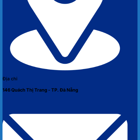
Địa chỉ
146 Quách Thị Trang - TP. Đà Nẵng