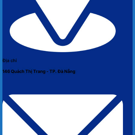
Địa chỉ
146 Quách Thị Trang - TP. Đà Nẵng