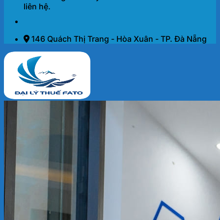
liên hệ.
146 Quách Thị Trang - Hòa Xuân - TP. Đà Nẵng
Trang chủ
Dịch vụ
THÀNH LẬP DOANH NGHIỆP 2026
KẾ TOÁN – THUẾ