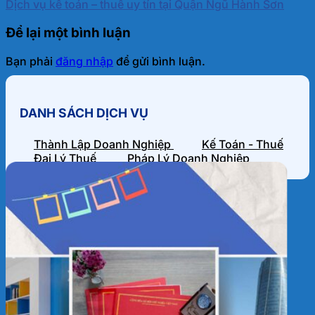
Dịch vụ kế toán – thuế uy tín tại Quận Ngũ Hành Sơn
Để lại một bình luận
Bạn phải
đăng nhập
để gửi bình luận.
DANH SÁCH DỊCH VỤ
Thành Lập Doanh Nghiệp
Kế Toán - Thuế
Đại Lý Thuế
Pháp Lý Doanh Nghiệp
HỒ SƠ NĂNG LỰC