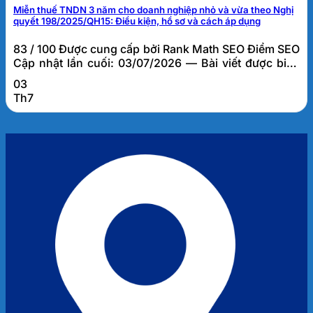
Miễn thuế TNDN 3 năm cho doanh nghiệp nhỏ và vừa theo Nghị
quyết 198/2025/QH15: Điều kiện, hồ sơ và cách áp dụng
83 / 100 Được cung cấp bởi Rank Math SEO Điểm SEO
Cập nhật lần cuối: 03/07/2026 — Bài viết được biên
soạn bởi đội ngũ tư vấn thuế FATO, dựa trên kinh
03
nghiệm thực tế hỗ trợ hơn 1.000 doanh nghiệp tại Đà
Th7
Nẵng và khu vực miền Trung. Miễn thuế TNDN 3 năm
cho doanh...