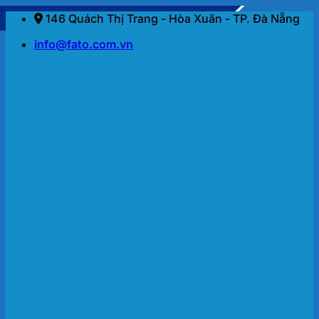
Bỏ
146 Quách Thị Trang - Hòa Xuân - TP. Đà Nẵng
qua
info@fato.com.vn
nội
dung