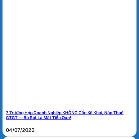
7 Trường Hợp Doanh Nghiệp KHÔNG Cần Kê Khai, Nộp Thuế
GTGT — Bỏ Sót Là Mất Tiền Oan!
04/07/2026