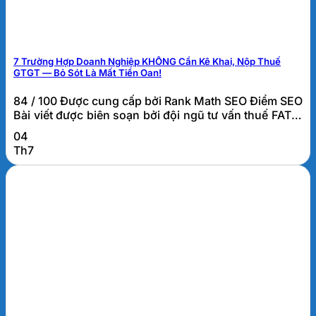
7 Trường Hợp Doanh Nghiệp KHÔNG Cần Kê Khai, Nộp Thuế
GTGT — Bỏ Sót Là Mất Tiền Oan!
84 / 100 Được cung cấp bởi Rank Math SEO Điểm SEO
Bài viết được biên soạn bởi đội ngũ tư vấn thuế FATO.
Các trường hợp không phải kê khai, tính nộp thuế
04
GTGT là gì? Các trường hợp không phải kê khai, tính
Th7
nộp thuế GTGT là những giao dịch tuy phát sinh trong
hoạt...