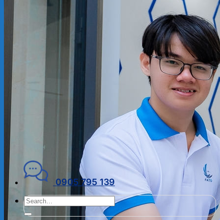
ĐẠI LÝ THUẾ
PHÁP LÝ DOANH NGHIỆP
Kiến thức chuyên ngành
THUẾ
KẾ TOÁN – TÀI CHÍNH
PHÁP LÝ DOANH NGHIỆP
CẨM NANG CHO DN MỚI
PHÁP LÝ TLDN
Về Fato
GIỚI THIỆU
CHÍNH SÁCH BẢO MẬT
ĐIỀU KHOẢN SỬ DỤNG
Liên hệ
0905 795 139