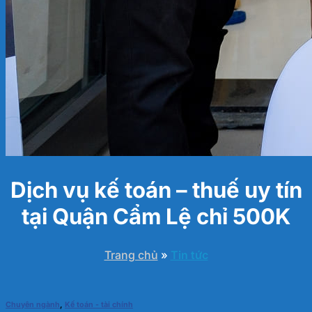
Dịch vụ kế toán – thuế uy tín
tại Quận Cẩm Lệ chỉ 500K
Trang chủ
»
Tin tức
Chuyên ngành
,
Kế toán - tài chính