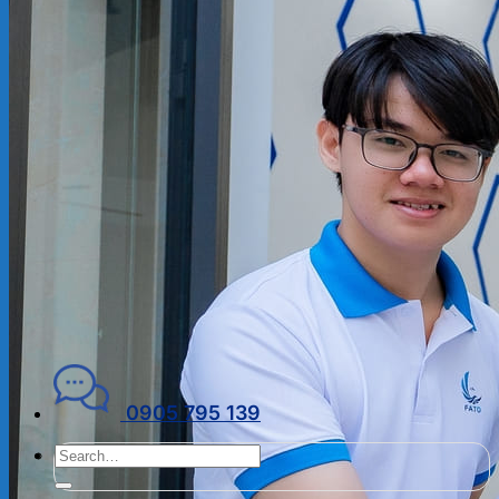
ĐẠI LÝ THUẾ
PHÁP LÝ DOANH NGHIỆP
Kiến thức chuyên ngành
THUẾ
KẾ TOÁN – TÀI CHÍNH
PHÁP LÝ DOANH NGHIỆP
CẨM NANG CHO DN MỚI
PHÁP LÝ TLDN
Về Fato
GIỚI THIỆU
CHÍNH SÁCH BẢO MẬT
ĐIỀU KHOẢN SỬ DỤNG
Liên hệ
0905 795 139