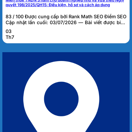
Miễn thuế TNDN 3 năm cho doanh nghiệp nhỏ và vừa theo Nghị
quyết 198/2025/QH15: Điều kiện, hồ sơ và cách áp dụng
83 / 100 Được cung cấp bởi Rank Math SEO Điểm SEO
Cập nhật lần cuối: 03/07/2026 — Bài viết được biên
soạn bởi đội ngũ tư vấn thuế FATO, dựa trên kinh
03
nghiệm thực tế hỗ trợ hơn 1.000 doanh nghiệp tại Đà
Th7
Nẵng và khu vực miền Trung. Miễn thuế TNDN 3 năm
cho doanh...