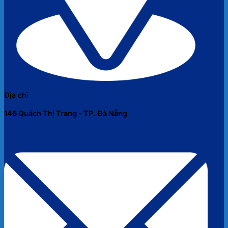
Địa chỉ
146 Quách Thị Trang - TP. Đà Nẵng