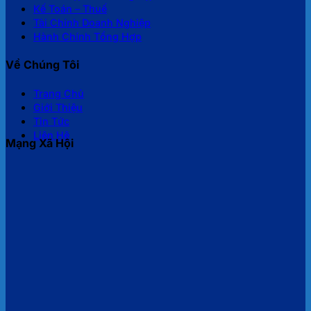
Kế Toán – Thuế
Tài Chính Doanh Nghiệp
Hành Chính Tổng Hợp
Về Chúng Tôi
Trang Chủ
Giới Thiệu
Tin Tức
Liên Hệ
Mạng Xã Hội