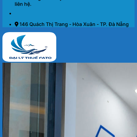
liên hệ.
146 Quách Thị Trang - Hòa Xuân - TP. Đà Nẵng
Trang chủ
Dịch vụ
THÀNH LẬP DOANH NGHIỆP 2026
KẾ TOÁN – THUẾ