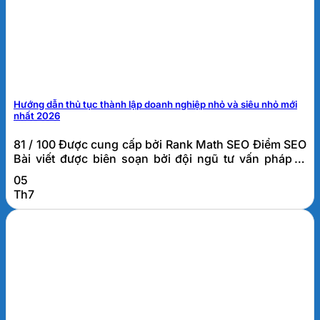
Hướng dẫn thủ tục thành lập doanh nghiệp nhỏ và siêu nhỏ mới
nhất 2026
81 / 100 Được cung cấp bởi Rank Math SEO Điểm SEO
Bài viết được biên soạn bởi đội ngũ tư vấn pháp lý
doanh nghiệp FATO, đơn vị đã hỗ trợ thành lập và tư
05
vấn thuế cho hơn 1.000 doanh nghiệp tại Đà Nẵng và
Th7
khu vực miền Trung. Thủ tục thành lập doanh
nghiệp...