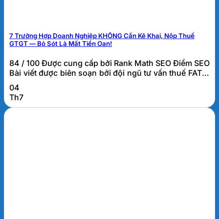
7 Trường Hợp Doanh Nghiệp KHÔNG Cần Kê Khai, Nộp Thuế
GTGT — Bỏ Sót Là Mất Tiền Oan!
84 / 100 Được cung cấp bởi Rank Math SEO Điểm SEO
Bài viết được biên soạn bởi đội ngũ tư vấn thuế FATO.
Các trường hợp không phải kê khai, tính nộp thuế
04
GTGT là gì? Các trường hợp không phải kê khai, tính
Th7
nộp thuế GTGT là những giao dịch tuy phát sinh trong
hoạt...