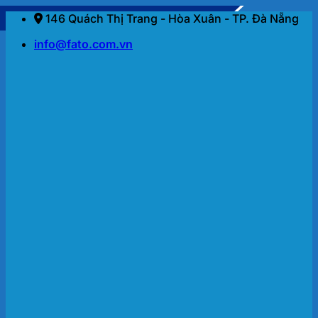
Bỏ
146 Quách Thị Trang - Hòa Xuân - TP. Đà Nẵng
qua
info@fato.com.vn
nội
dung