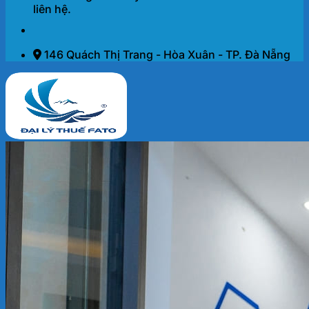
liên hệ.
146 Quách Thị Trang - Hòa Xuân - TP. Đà Nẵng
Trang chủ
Dịch vụ
THÀNH LẬP DOANH NGHIỆP 2026
KẾ TOÁN – THUẾ