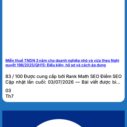
Miễn thuế TNDN 3 năm cho doanh nghiệp nhỏ và vừa theo Nghị
quyết 198/2025/QH15: Điều kiện, hồ sơ và cách áp dụng
83 / 100 Được cung cấp bởi Rank Math SEO Điểm SEO
Cập nhật lần cuối: 03/07/2026 — Bài viết được biên
soạn bởi đội ngũ tư vấn thuế FATO, dựa trên kinh
03
nghiệm thực tế hỗ trợ hơn 1.000 doanh nghiệp tại Đà
Th7
Nẵng và khu vực miền Trung. Miễn thuế TNDN 3 năm
cho doanh...