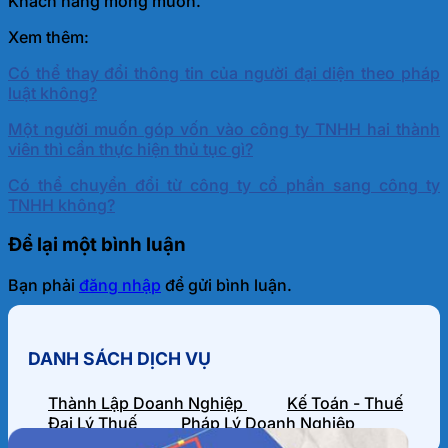
Khách hàng mong muốn.
Xem thêm:
Có thể thay đổi thông tin của người đại diện theo pháp
luật không?
Một người muốn góp vốn vào công ty TNHH hai thành
viên thì cần thực hiện thủ tục gì?
Có thể chuyển đổi từ công ty cổ phần sang công ty
TNHH không?
Để lại một bình luận
Bạn phải
đăng nhập
để gửi bình luận.
DANH SÁCH DỊCH VỤ
Thành Lập Doanh Nghiệp
Kế Toán - Thuế
Đại Lý Thuế
Pháp Lý Doanh Nghiệp
HỒ SƠ NĂNG LỰC