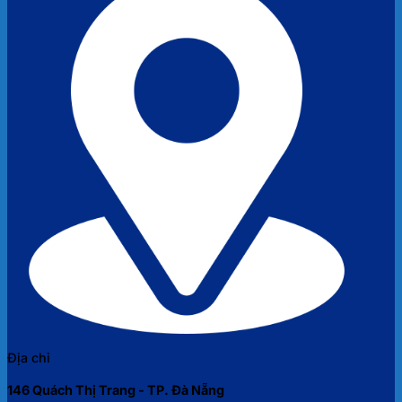
Địa chỉ
146 Quách Thị Trang - TP. Đà Nẵng