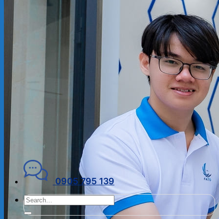
ĐẠI LÝ THUẾ
PHÁP LÝ DOANH NGHIỆP
Kiến thức chuyên ngành
THUẾ
KẾ TOÁN – TÀI CHÍNH
PHÁP LÝ DOANH NGHIỆP
CẨM NANG CHO DN MỚI
PHÁP LÝ TLDN
Về Fato
GIỚI THIỆU
CHÍNH SÁCH BẢO MẬT
ĐIỀU KHOẢN SỬ DỤNG
Liên hệ
0905 795 139