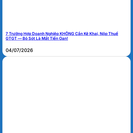
7 Trường Hợp Doanh Nghiệp KHÔNG Cần Kê Khai, Nộp Thuế
GTGT — Bỏ Sót Là Mất Tiền Oan!
04/07/2026