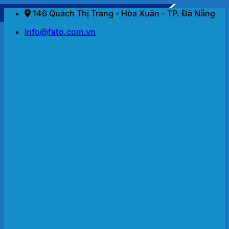
Bỏ
146 Quách Thị Trang - Hòa Xuân - TP. Đà Nẵng
qua
info@fato.com.vn
nội
dung