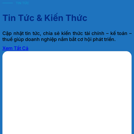
TIN TỨC
Tin Tức & Kiến Thức
Cập nhật tin tức, chia sẻ kiến thức tài chính – kế toán –
thuế giúp doanh nghiệp nắm bắt cơ hội phát triển.
Xem Tất Cả