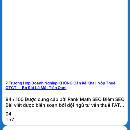
7 Trường Hợp Doanh Nghiệp KHÔNG Cần Kê Khai, Nộp Thuế
GTGT — Bỏ Sót Là Mất Tiền Oan!
84 / 100 Được cung cấp bởi Rank Math SEO Điểm SEO
Bài viết được biên soạn bởi đội ngũ tư vấn thuế FATO.
Các trường hợp không phải kê khai, tính nộp thuế
04
GTGT là gì? Các trường hợp không phải kê khai, tính
Th7
nộp thuế GTGT là những giao dịch tuy phát sinh trong
hoạt...