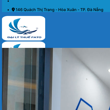
146 Quách Thị Trang - Hòa Xuân - TP. Đà Nẵng
Trang chủ
Dịch vụ
THÀNH LẬP DOANH NGHIỆP 2026
KẾ TOÁN – THUẾ
ĐẠI LÝ THUẾ
PHÁP LÝ DOANH NGHIỆP