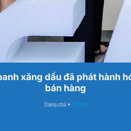
anh xăng dầu đã phát hành hó
bán hàng
Trang chủ
»
Tin tức