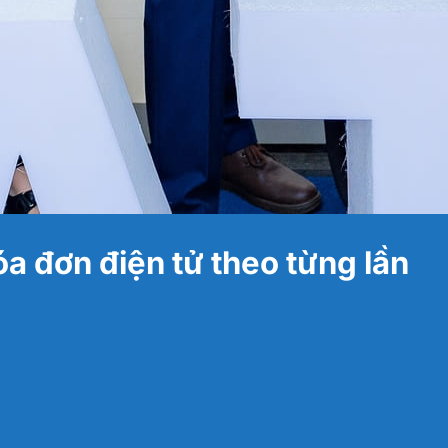
a đơn điện tử theo từng lần