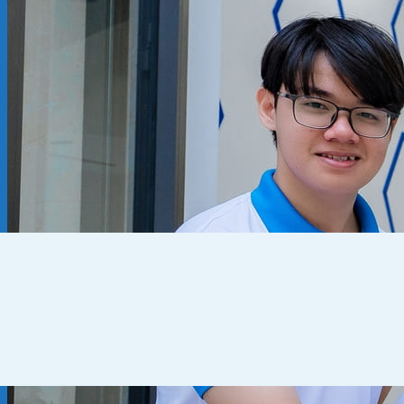
Kiến thức chuyên ngành
THUẾ
KẾ TOÁN – TÀI CHÍNH
PHÁP LÝ DOANH NGHIỆP
CẨM NANG CHO DN MỚI
PHÁP LÝ TLDN
Về Fato
GIỚI THIỆU
CHÍNH SÁCH BẢO MẬT
ĐIỀU KHOẢN SỬ DỤNG
Liên hệ
0905 795 139