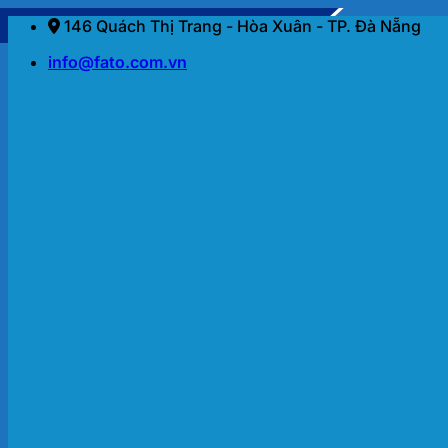
Bỏ
146 Quách Thị Trang - Hòa Xuân - TP. Đà Nẵng
qua
info@fato.com.vn
nội
dung