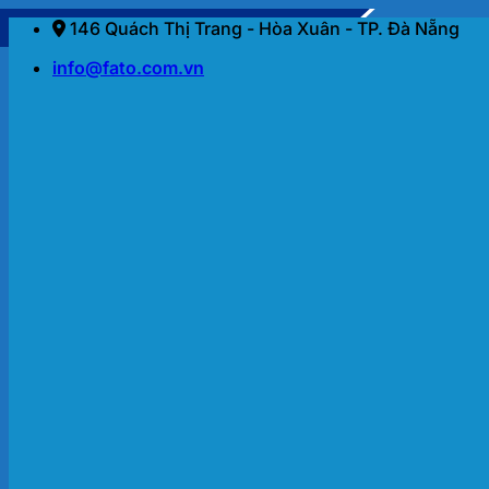
Bỏ
146 Quách Thị Trang - Hòa Xuân - TP. Đà Nẵng
qua
info@fato.com.vn
nội
dung