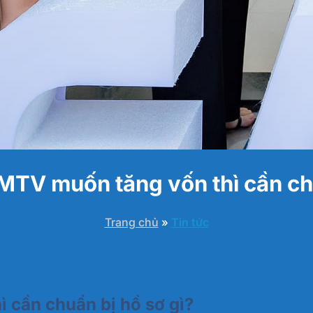
TV muốn tăng vốn thì cần chu
Trang chủ
»
Tin tức
 cần chuẩn bị hồ sơ gì?