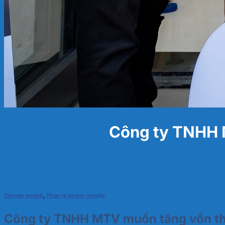
Công ty TNHH M
Chuyên ngành
,
Pháp lý doanh nghiệp
Công ty TNHH MTV muốn tăng vốn thì