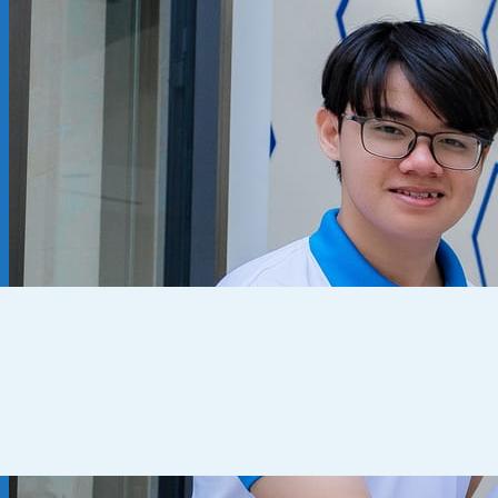
Kiến thức chuyên ngành
THUẾ
KẾ TOÁN – TÀI CHÍNH
PHÁP LÝ DOANH NGHIỆP
CẨM NANG CHO DN MỚI
PHÁP LÝ TLDN
Về Fato
GIỚI THIỆU
CHÍNH SÁCH BẢO MẬT
ĐIỀU KHOẢN SỬ DỤNG
Liên hệ
0905 795 139