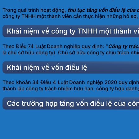
Trong quá trình hoạt động,
thủ tục tăng vốn điều lệ của
công ty TNHH một thành viên cần thực hiện những hồ sơ, t
Khái niệm về công ty TNHH một thành v
Theo Điều 74 Luật Doanh nghiệp quy định: “
Công ty trá
là chủ sở hữu công ty). Chủ sở hữu công ty chịu trách nh
Khái niệm về vốn điều lệ
Theo khoản 34 Điều 4 Luật Doanh nghiệp 2020 quy định
thành lập công ty trách nhiệm hữu hạn, công ty hợp danh
Các trường hợp tăng vốn điều lệ của cô