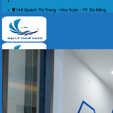
146 Quách Thị Trang - Hòa Xuân - TP. Đà Nẵng
Trang chủ
Dịch vụ
THÀNH LẬP DOANH NGHIỆP 2026
KẾ TOÁN – THUẾ
ĐẠI LÝ THUẾ
PHÁP LÝ DOANH NGHIỆP