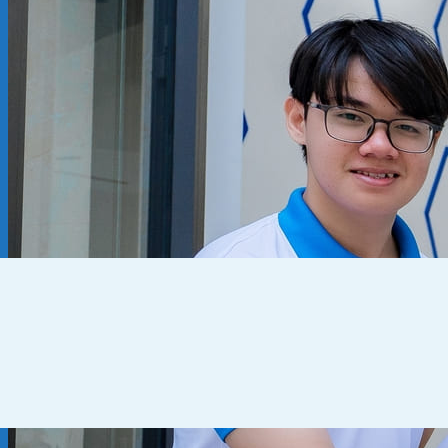
Kiến thức chuyên ngành
THUẾ
KẾ TOÁN – TÀI CHÍNH
PHÁP LÝ DOANH NGHIỆP
CẨM NANG CHO DN MỚI
PHÁP LÝ TLDN
Về Fato
GIỚI THIỆU
CHÍNH SÁCH BẢO MẬT
ĐIỀU KHOẢN SỬ DỤNG
Liên hệ
0905 795 139