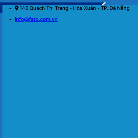
Bỏ
146 Quách Thị Trang - Hòa Xuân - TP. Đà Nẵng
qua
info@fato.com.vn
nội
dung