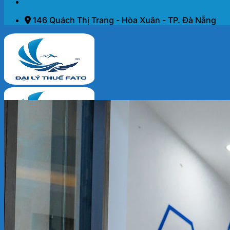
146 Quách Thị Trang - Hòa Xuân - TP. Đà Nẵng
Trang chủ
Dịch vụ
THÀNH LẬP DOANH NGHIỆP 2026
KẾ TOÁN – THUẾ
ĐẠI LÝ THUẾ
PHÁP LÝ DOANH NGHIỆP