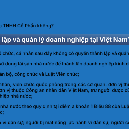
ệp TNHH Cổ Phần không?
lập và quản lý doanh nghiệp tại Việt Nam
 chức, cá nhân sau đây không có quyền thành lập và quản 
ử dụng tài sản nhà nước để thành lập doanh nghiệp kinh do
án bộ, công chức và Luật Viên chức;
nhân, viên chức quốc phòng trong các cơ quan, đơn vị th
n vị thuộc Công an nhân dân Việt Nam, trừ người được cử
ghiệp nhà nước;
nhà nước theo quy định tại điểm a khoản 1 Điều 88 của Luật
c;
 vi dân sự; người bị mất năng lực hành vi dân sự; người c