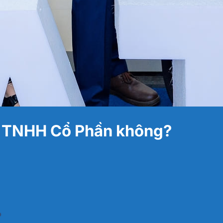
p TNHH Cổ Phần không?
?