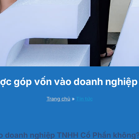
ược góp vốn vào doanh nghiệ
Trang chủ
»
Tin tức
ào doanh nghiệp TNHH Cổ Phần không