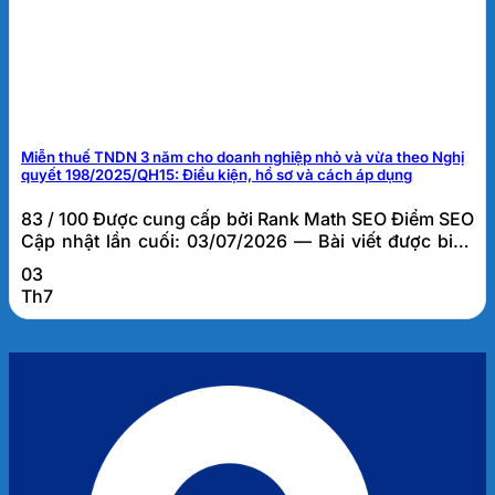
Miễn thuế TNDN 3 năm cho doanh nghiệp nhỏ và vừa theo Nghị
quyết 198/2025/QH15: Điều kiện, hồ sơ và cách áp dụng
83 / 100 Được cung cấp bởi Rank Math SEO Điểm SEO
Cập nhật lần cuối: 03/07/2026 — Bài viết được biên
soạn bởi đội ngũ tư vấn thuế FATO, dựa trên kinh
03
nghiệm thực tế hỗ trợ hơn 1.000 doanh nghiệp tại Đà
Th7
Nẵng và khu vực miền Trung. Miễn thuế TNDN 3 năm
cho doanh...