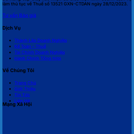
làm thủ tục về Thuế số 13521 GXN-CTDAN ngày 28/12/2023.
Tư vấn
Báo giá
Dịch Vụ
Thành Lập Doanh Nghiệp
Kế Toán – Thuế
Tài Chính Doanh Nghiệp
Hành Chính Tổng Hợp
Về Chúng Tôi
Trang Chủ
Giới Thiệu
Tin Tức
Liên Hệ
Mạng Xã Hội