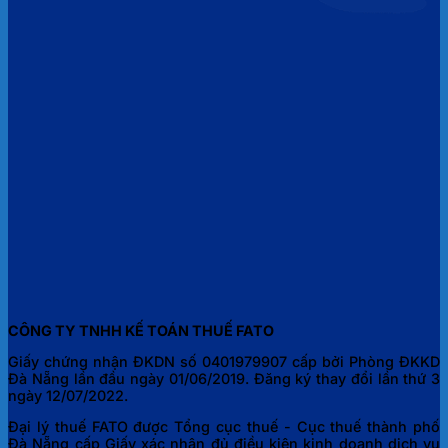
CÔNG TY TNHH KẾ TOÁN THUẾ FATO
Giấy chứng nhận ĐKDN số 0401979907 cấp bởi Phòng ĐKKD
Đà Nẵng lần đầu ngày 01/06/2019. Đăng ký thay đổi lần thứ 3
ngày 12/07/2022.
Đại lý thuế FATO được Tổng cục thuế - Cục thuế thành phố
Đà Nẵng cấp Giấy xác nhận đủ điều kiện kinh doanh dịch vụ