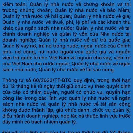
kiểm toán; Quản lý nhà nước về chứng khoán và thị
trường chứng khoán; Quản lý nhà nước về bảo hiểm;
Quản lý nhà nước về hải quan; Quản lý nhà nước về giá;
Quản lý nhà nước về thuế, phí, lệ phí và các khoản thu
khác của ngân sách nhà nước; Quản lý nhà nước về tài
chính doanh nghiệp và quản lý vốn của Nhà nước tại
doanh nghiệp; Quản lý nhà nước về dự trữ quốc gia;
Quản lý vay nợ, trả nợ trong nước, ngoài nước của Chính
phủ, nợ công, nợ nước ngoài của quốc gia và nguồn
viện trợ quốc tế cho Việt Nam và nguồn cho vay, viện trợ
của Việt Nam cho nước ngoài; Quản lý nhà nước về ngân
sách nhà nước; Quản lý nhà nước về tài sản công.
Thông tư số 60/2022/TT-BTC quy định, trong thời hạn
đủ 12 tháng kể từ ngày thôi giữ chức vụ theo quyết định
của cấp có thẩm quyền, người có chức vụ, quyền hạn
công tác trong các lĩnh vực quản lý nhà nước về ngân
sách nhà nước và quản lý nhà nước về tài sản công
không được thành lập, giữ chức danh, chức vụ quản lý,
điều hành doanh nghiệp, hợp tác xã thuộc lĩnh vực trước
đây mình có trách nhiệm quản lý.
Đối với các lĩnh vực còn lại, trong thời hạn đủ 24 tháng