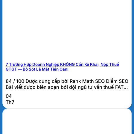
7 Trường Hợp Doanh Nghiệp KHÔNG Cần Kê Khai, Nộp Thuế
GTGT — Bỏ Sót Là Mất Tiền Oan!
84 / 100 Được cung cấp bởi Rank Math SEO Điểm SEO
Bài viết được biên soạn bởi đội ngũ tư vấn thuế FATO.
Các trường hợp không phải kê khai, tính nộp thuế
04
GTGT là gì? Các trường hợp không phải kê khai, tính
Th7
nộp thuế GTGT là những giao dịch tuy phát sinh trong
hoạt...