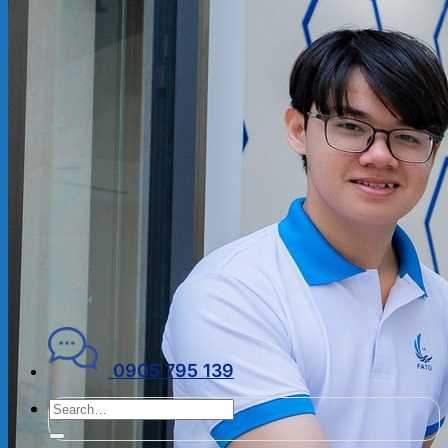
ĐẠI LÝ THUẾ
PHÁP LÝ DOANH NGHIỆP
Kiến thức chuyên ngành
THUẾ
KẾ TOÁN – TÀI CHÍNH
PHÁP LÝ DOANH NGHIỆP
CẨM NANG CHO DN MỚI
PHÁP LÝ TLDN
Về Fato
GIỚI THIỆU
CHÍNH SÁCH BẢO MẬT
ĐIỀU KHOẢN SỬ DỤNG
Liên hệ
0905 795 139