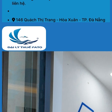
liên hệ.
146 Quách Thị Trang - Hòa Xuân - TP. Đà Nẵng
Trang chủ
Dịch vụ
THÀNH LẬP DOANH NGHIỆP 2026
KẾ TOÁN – THUẾ