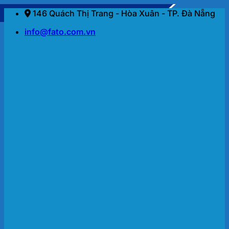
Bỏ
146 Quách Thị Trang - Hòa Xuân - TP. Đà Nẵng
qua
info@fato.com.vn
nội
dung