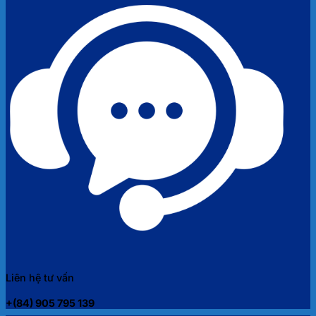
Liên hệ tư vấn
+(84) 905 795 139