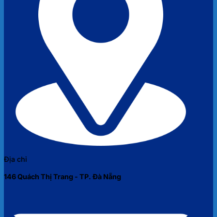
Địa chỉ
146 Quách Thị Trang - TP. Đà Nẵng