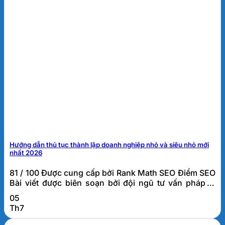
Hướng dẫn thủ tục thành lập doanh nghiệp nhỏ và siêu nhỏ mới
nhất 2026
81 / 100 Được cung cấp bởi Rank Math SEO Điểm SEO
Bài viết được biên soạn bởi đội ngũ tư vấn pháp lý
doanh nghiệp FATO, đơn vị đã hỗ trợ thành lập và tư
05
vấn thuế cho hơn 1.000 doanh nghiệp tại Đà Nẵng và
Th7
khu vực miền Trung. Thủ tục thành lập doanh
nghiệp...