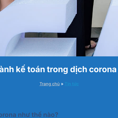
nh kế toán trong dịch corona
Trang chủ
»
Tin tức
orona như thế nào?