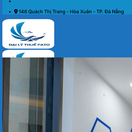
146 Quách Thị Trang - Hòa Xuân - TP. Đà Nẵng
Trang chủ
Dịch vụ
THÀNH LẬP DOANH NGHIỆP 2026
KẾ TOÁN – THUẾ
ĐẠI LÝ THUẾ
PHÁP LÝ DOANH NGHIỆP