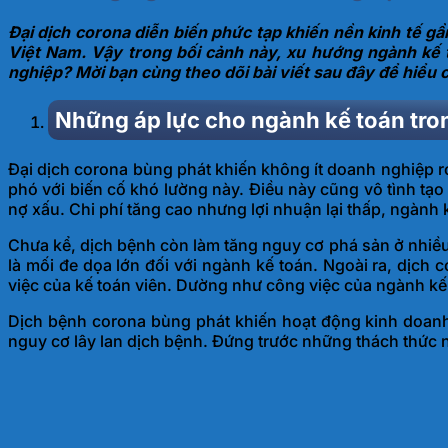
Đại dịch corona diễn biến phức tạp khiến nền kinh tế gầ
Việt Nam. Vậy trong bối cảnh này, xu hướng ngành kế 
nghiệp? Mời bạn cùng theo dõi bài viết sau đây để hiểu 
Những áp lực cho ngành kế toán tro
Đại dịch corona bùng phát khiến không ít doanh nghiệp r
phó với biến cố khó lường này. Điều này cũng vô tình tạo
nợ xấu. Chi phí tăng cao nhưng lợi nhuận lại thấp, ngành
Chưa kể, dịch bệnh còn làm tăng nguy cơ phá sản ở nhiều
là mối đe dọa lớn đối với ngành kế toán. Ngoài ra, dịc
việc của kế toán viên. Dường như công việc của ngành kế
Dịch bệnh corona bùng phát khiến hoạt động kinh doanh
nguy cơ lây lan dịch bệnh. Đứng trước những thách thức 