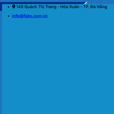
Bỏ
146 Quách Thị Trang - Hòa Xuân - TP. Đà Nẵng
qua
info@fato.com.vn
nội
dung