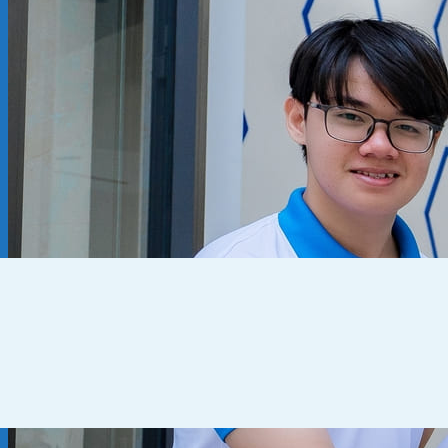
Kiến thức chuyên ngành
THUẾ
KẾ TOÁN – TÀI CHÍNH
PHÁP LÝ DOANH NGHIỆP
CẨM NANG CHO DN MỚI
PHÁP LÝ TLDN
Về Fato
GIỚI THIỆU
CHÍNH SÁCH BẢO MẬT
ĐIỀU KHOẢN SỬ DỤNG
Liên hệ
0905 795 139