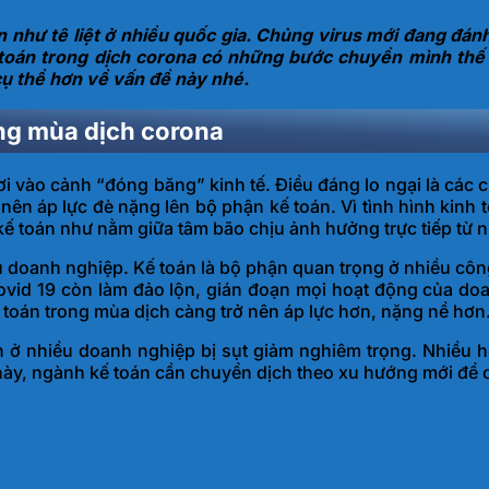
n như tê liệt ở nhiều quốc gia. Chủng virus mới đang đán
toán trong dịch corona có những bước chuyển mình thế 
cụ thể hơn về vấn đề này nhé.
ng mùa dịch corona
ơi vào cảnh “đóng băng” kinh tế. Điều đáng lo ngại là các
 nên áp lực đè nặng lên bộ phận kế toán. Vì tình hình kinh
 kế toán như nằm giữa tâm bão chịu ảnh hưởng trực tiếp từ 
 doanh nghiệp. Kế toán là bộ phận quan trọng ở nhiều côn
h covid 19 còn làm đảo lộn, gián đoạn mọi hoạt động của
 toán trong mùa dịch càng trở nên áp lực hơn, nặng nề hơn
 ở nhiều doanh nghiệp bị sụt giảm nghiêm trọng. Nhiều h
này, ngành kế toán cần chuyển dịch theo xu hướng mới để c