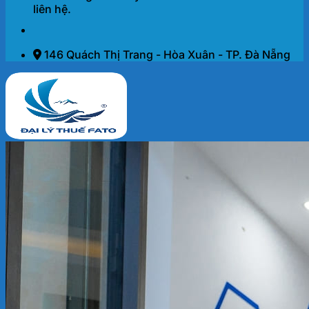
liên hệ.
146 Quách Thị Trang - Hòa Xuân - TP. Đà Nẵng
Trang chủ
Dịch vụ
THÀNH LẬP DOANH NGHIỆP 2026
KẾ TOÁN – THUẾ