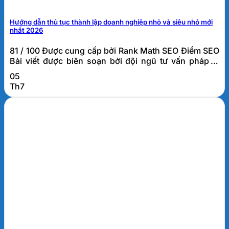
Hướng dẫn thủ tục thành lập doanh nghiệp nhỏ và siêu nhỏ mới
nhất 2026
81 / 100 Được cung cấp bởi Rank Math SEO Điểm SEO
Bài viết được biên soạn bởi đội ngũ tư vấn pháp lý
doanh nghiệp FATO, đơn vị đã hỗ trợ thành lập và tư
05
vấn thuế cho hơn 1.000 doanh nghiệp tại Đà Nẵng và
Th7
khu vực miền Trung. Thủ tục thành lập doanh
nghiệp...