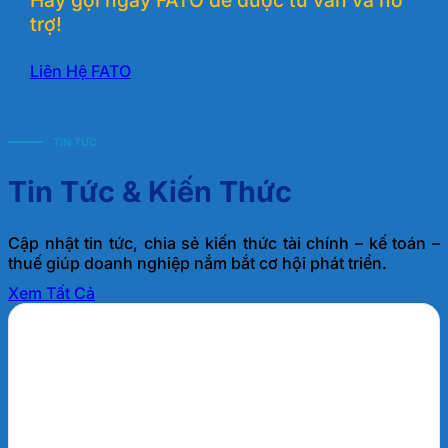
Hãy gọi ngay FATO để được tư vấn và hỗ
trợ!
Liên Hệ FATO
TIN TỨC
Tin Tức & Kiến Thức
Cập nhật tin tức, chia sẻ kiến thức tài chính – kế toán –
thuế giúp doanh nghiệp nắm bắt cơ hội phát triển.
Xem Tất Cả