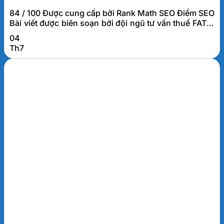
84 / 100 Được cung cấp bởi Rank Math SEO Điểm SEO
Bài viết được biên soạn bởi đội ngũ tư vấn thuế FATO.
Các trường hợp không phải kê khai, tính nộp thuế
04
GTGT là gì? Các trường hợp không phải kê khai, tính
Th7
nộp thuế GTGT là những giao dịch tuy phát sinh trong
hoạt...