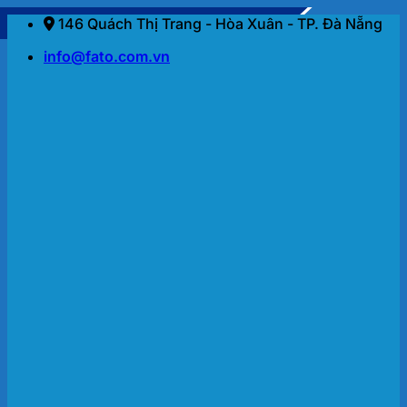
Bỏ
146 Quách Thị Trang - Hòa Xuân - TP. Đà Nẵng
qua
info@fato.com.vn
nội
dung