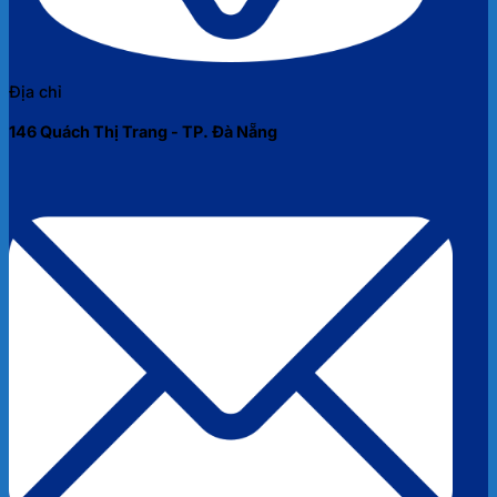
Địa chỉ
146 Quách Thị Trang - TP. Đà Nẵng