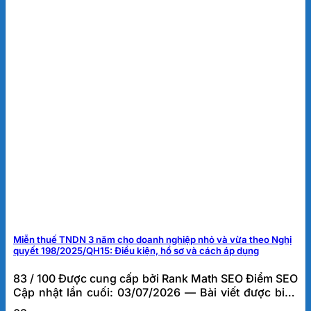
Miễn thuế TNDN 3 năm cho doanh nghiệp nhỏ và vừa theo Nghị
quyết 198/2025/QH15: Điều kiện, hồ sơ và cách áp dụng
83 / 100 Được cung cấp bởi Rank Math SEO Điểm SEO
Cập nhật lần cuối: 03/07/2026 — Bài viết được biên
soạn bởi đội ngũ tư vấn thuế FATO, dựa trên kinh