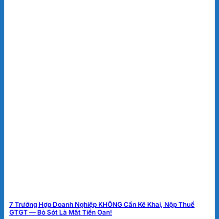
7 Trường Hợp Doanh Nghiệp KHÔNG Cần Kê Khai, Nộp Thuế
GTGT — Bỏ Sót Là Mất Tiền Oan!