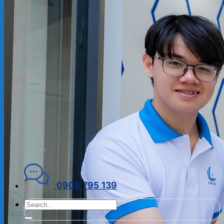
ĐẠI LÝ THUẾ
PHÁP LÝ DOANH NGHIỆP
Kiến thức chuyên ngành
THUẾ
KẾ TOÁN – TÀI CHÍNH
PHÁP LÝ DOANH NGHIỆP
CẨM NANG CHO DN MỚI
PHÁP LÝ TLDN
Về Fato
GIỚI THIỆU
CHÍNH SÁCH BẢO MẬT
ĐIỀU KHOẢN SỬ DỤNG
Liên hệ
0905 795 139