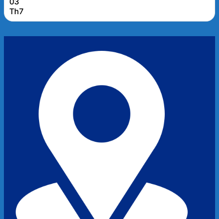
03
nghiệm thực tế hỗ trợ hơn 1.000 doanh nghiệp tại Đà
Th7
Nẵng và khu vực miền Trung. Miễn thuế TNDN 3 năm
cho doanh...