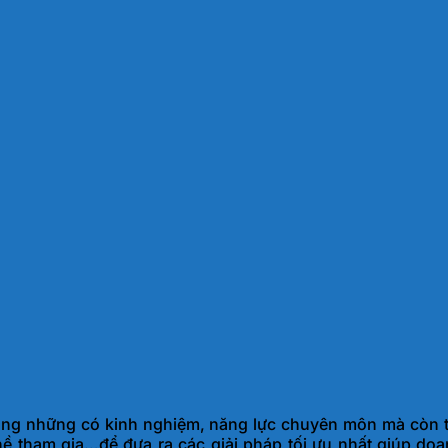
g những có kinh nghiệm, năng lực chuyên môn mà còn tìm
 tham gia…để đưa ra các giải pháp tối ưu nhất giúp doan