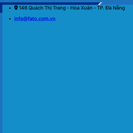
Bỏ
146 Quách Thị Trang - Hòa Xuân - TP. Đà Nẵng
qua
info@fato.com.vn
nội
dung