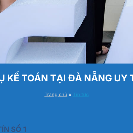
Ụ KẾ TOÁN TẠI ĐÀ NẴNG UY T
Trang chủ
»
Tin tức
ÍN SỐ 1