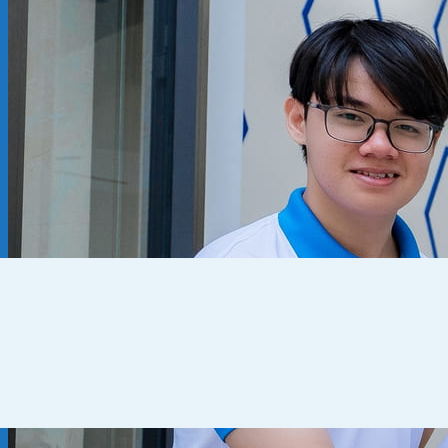
Kiến thức chuyên ngành
THUẾ
KẾ TOÁN – TÀI CHÍNH
PHÁP LÝ DOANH NGHIỆP
CẨM NANG CHO DN MỚI
PHÁP LÝ TLDN
Về Fato
GIỚI THIỆU
CHÍNH SÁCH BẢO MẬT
ĐIỀU KHOẢN SỬ DỤNG
Liên hệ
0905 795 139