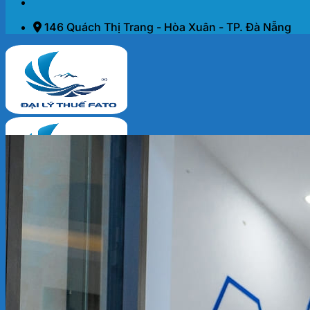
146 Quách Thị Trang - Hòa Xuân - TP. Đà Nẵng
Trang chủ
Dịch vụ
THÀNH LẬP DOANH NGHIỆP 2026
KẾ TOÁN – THUẾ
ĐẠI LÝ THUẾ
PHÁP LÝ DOANH NGHIỆP