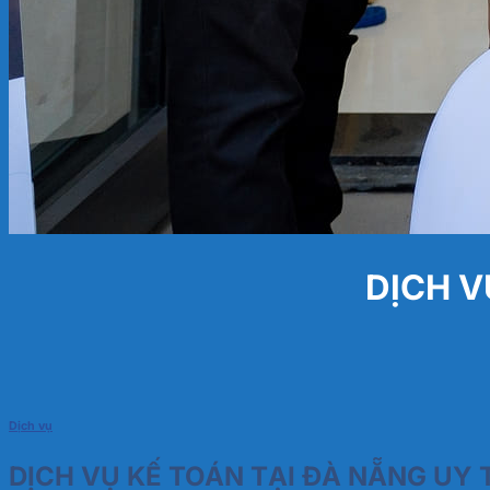
DỊCH V
Dịch vụ
DỊCH VỤ KẾ TOÁN TẠI ĐÀ NẴNG UY T