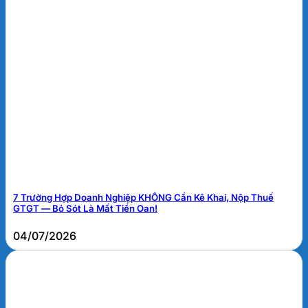
7 Trường Hợp Doanh Nghiệp KHÔNG Cần Kê Khai, Nộp Thuế
GTGT — Bỏ Sót Là Mất Tiền Oan!
04/07/2026