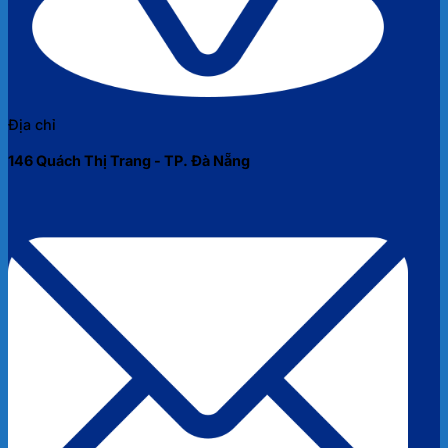
Địa chỉ
146 Quách Thị Trang - TP. Đà Nẵng