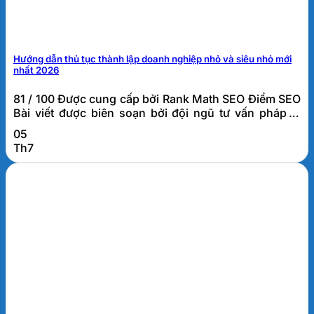
Hướng dẫn thủ tục thành lập doanh nghiệp nhỏ và siêu nhỏ mới
nhất 2026
81 / 100 Được cung cấp bởi Rank Math SEO Điểm SEO
Bài viết được biên soạn bởi đội ngũ tư vấn pháp lý
doanh nghiệp FATO, đơn vị đã hỗ trợ thành lập và tư
05
vấn thuế cho hơn 1.000 doanh nghiệp tại Đà Nẵng và
Th7
khu vực miền Trung. Thủ tục thành lập doanh
nghiệp...