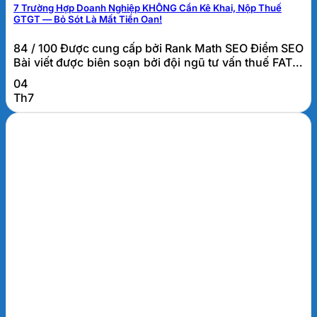
7 Trường Hợp Doanh Nghiệp KHÔNG Cần Kê Khai, Nộp Thuế
GTGT — Bỏ Sót Là Mất Tiền Oan!
84 / 100 Được cung cấp bởi Rank Math SEO Điểm SEO
Bài viết được biên soạn bởi đội ngũ tư vấn thuế FATO.
Các trường hợp không phải kê khai, tính nộp thuế
04
GTGT là gì? Các trường hợp không phải kê khai, tính
Th7
nộp thuế GTGT là những giao dịch tuy phát sinh trong
hoạt...