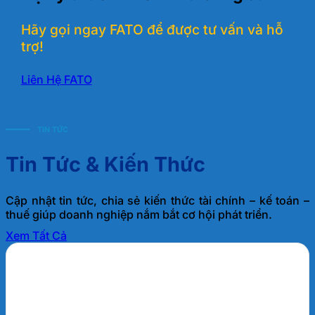
Hãy gọi ngay FATO để được tư vấn và hỗ
trợ!
Liên Hệ FATO
TIN TỨC
Tin Tức & Kiến Thức
Cập nhật tin tức, chia sẻ kiến thức tài chính – kế toán –
thuế giúp doanh nghiệp nắm bắt cơ hội phát triển.
Xem Tất Cả