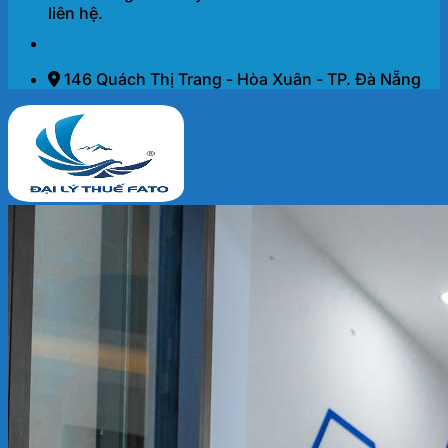
liên hệ.
146 Quách Thị Trang - Hòa Xuân - TP. Đà Nẵng
Trang chủ
Dịch vụ
THÀNH LẬP DOANH NGHIỆP 2026
KẾ TOÁN – THUẾ