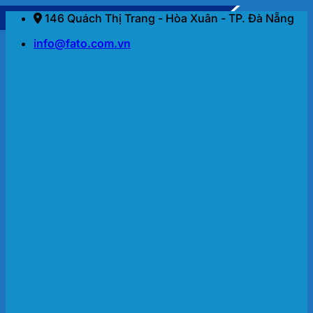
Bỏ
146 Quách Thị Trang - Hòa Xuân - TP. Đà Nẵng
qua
info@fato.com.vn
nội
dung