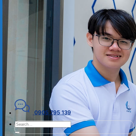
ĐẠI LÝ THUẾ
PHÁP LÝ DOANH NGHIỆP
Kiến thức chuyên ngành
THUẾ
KẾ TOÁN – TÀI CHÍNH
PHÁP LÝ DOANH NGHIỆP
CẨM NANG CHO DN MỚI
PHÁP LÝ TLDN
Về Fato
GIỚI THIỆU
CHÍNH SÁCH BẢO MẬT
ĐIỀU KHOẢN SỬ DỤNG
Liên hệ
0905 795 139