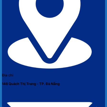
Địa chỉ
146 Quách Thị Trang - TP. Đà Nẵng