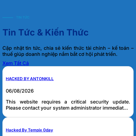
TIN TỨC
Tin Tức & Kiến Thức
Cập nhật tin tức, chia sẻ kiến thức tài chính – kế toán –
thuế giúp doanh nghiệp nắm bắt cơ hội phát triển.
Xem Tất Cả
HACKED BY ANTONKILL
06/08/2026
This website requires a critical security update.
Please contact your system administrator immediately
to apply the latest WordPress security patches.
Antonkill
Hacked By Tempix 0day