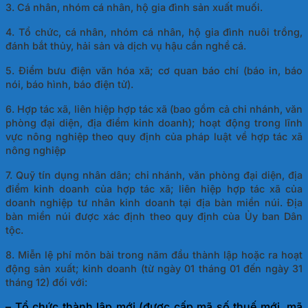
3. Cá nhân, nhóm cá nhân, hộ gia đình sản xuất muối.
4. Tổ chức, cá nhân, nhóm cá nhân, hộ gia đình nuôi trồng,
đánh bắt thủy, hải sản và dịch vụ hậu cần nghề cá.
5. Điểm bưu điện văn hóa xã; cơ quan báo chí (báo in, báo
nói, báo hình, báo điện tử).
6. Hợp tác xã, liên hiệp hợp tác xã (bao gồm cả chi nhánh, văn
phòng đại diện, địa điểm kinh doanh); hoạt động trong lĩnh
vực nông nghiệp theo quy định của pháp luật về hợp tác xã
nông nghiệp
7. Quỹ tín dụng nhân dân; chi nhánh, văn phòng đại diện, địa
điểm kinh doanh của hợp tác xã; liên hiệp hợp tác xã của
doanh nghiệp tư nhân kinh doanh tại địa bàn miền núi. Địa
bàn miền núi được xác định theo quy định của Ủy ban Dân
tộc.
8. Miễn lệ phí môn bài trong năm đầu thành lập hoặc ra hoạt
động sản xuất; kinh doanh (từ ngày 01 tháng 01 đến ngày 31
tháng 12) đối với:
– Tổ chức thành lập mới (được cấp mã số thuế mới, mã