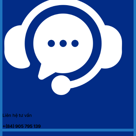
Liên hệ tư vấn
+(84) 905 795 139