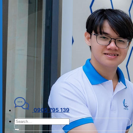
ĐẠI LÝ THUẾ
PHÁP LÝ DOANH NGHIỆP
Kiến thức chuyên ngành
THUẾ
KẾ TOÁN – TÀI CHÍNH
PHÁP LÝ DOANH NGHIỆP
CẨM NANG CHO DN MỚI
PHÁP LÝ TLDN
Về Fato
GIỚI THIỆU
CHÍNH SÁCH BẢO MẬT
ĐIỀU KHOẢN SỬ DỤNG
Liên hệ
0905 795 139