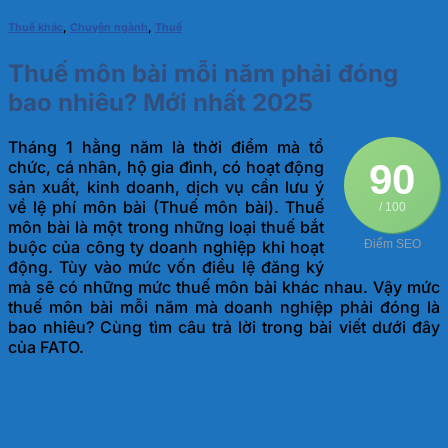
Thuế khác
,
Chuyên ngành
,
Thuế
Thuế môn bài mỗi năm phải đóng
bao nhiêu? Mới nhất 2025
Tháng 1 hằng năm là thời điểm mà tổ
90
chức, cá nhân, hộ gia đình, có hoạt động
sản xuất, kinh doanh, dịch vụ cần lưu ý
về lệ phí môn bài (Thuế môn bài).
Thuế
/ 100
môn bài là một trong những loại thuế bắt
buộc của công ty doanh nghiệp khi hoạt
Điểm SEO
động. Tùy vào mức vốn điều lệ đăng ký
mà sẽ có những mức thuế môn bài khác nhau. Vậy mức
thuế môn bài mỗi năm mà doanh nghiệp phải đóng là
bao nhiêu? Cùng tìm câu trả lời trong bài viết dưới đây
của FATO.