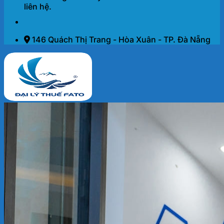
liên hệ.
146 Quách Thị Trang - Hòa Xuân - TP. Đà Nẵng
Trang chủ
Dịch vụ
THÀNH LẬP DOANH NGHIỆP 2026
KẾ TOÁN – THUẾ