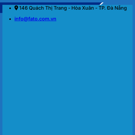
Bỏ
146 Quách Thị Trang - Hòa Xuân - TP. Đà Nẵng
qua
info@fato.com.vn
nội
dung