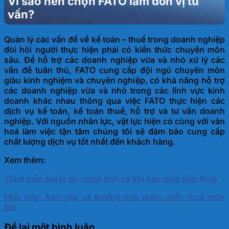
Vì sao nên chọn FATO làm đơn vị tư
vấn?
Quản lý các vấn đề về kế toán – thuế trong doanh nghiệp
đòi hỏi người thực hiện phải có kiến thức chuyên môn
sâu. Để hỗ trợ các doanh nghiệp vừa và nhỏ xử lý các
vấn đề tuân thủ, FATO cung cấp đội ngũ chuyên môn
giàu kinh nghiệm và chuyên nghiệp, có khả năng hỗ trợ
các doanh nghiệp vừa và nhỏ trong các lĩnh vực kinh
doanh khác nhau thông qua việc FATO thực hiện các
dịch vụ kế toán, kế toán thuế, hỗ trợ và tư vấn doanh
nghiệp. Với nguồn nhân lực, vật lực hiện có cùng với văn
hoá làm việc tận tâm chúng tôi sẽ đảm bảo cung cấp
chất lượng dịch vụ tốt nhất đến khách hàng.
Xem thêm:
Thuế môn bài là gì – cách tính và khi nào phải nộp thuế
Mức nộp, hạn nộp và trường hợp được miễn thuế môn
bài
Để lại một bình luận