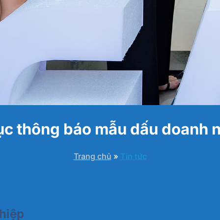
ục thông báo mẫu dấu doanh 
Trang chủ
»
Tin tức
hiệp