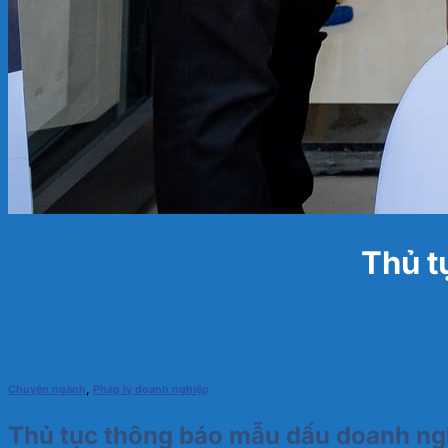
Thủ t
Chuyên ngành
,
Pháp lý doanh nghiệp
Thủ tục thông báo mẫu dấu doanh ng