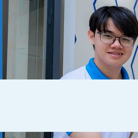
Kiến thức chuyên ngành
THUẾ
KẾ TOÁN – TÀI CHÍNH
PHÁP LÝ DOANH NGHIỆP
CẨM NANG CHO DN MỚI
PHÁP LÝ TLDN
Về Fato
GIỚI THIỆU
CHÍNH SÁCH BẢO MẬT
ĐIỀU KHOẢN SỬ DỤNG
Liên hệ
0905 795 139