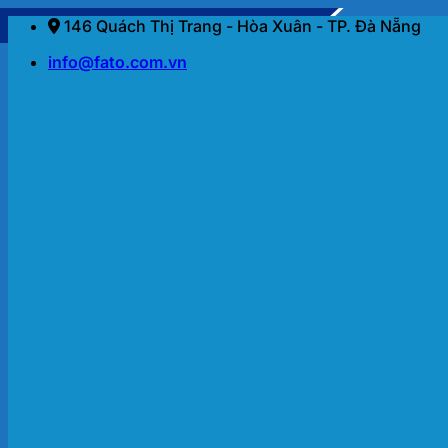
Bỏ
146 Quách Thị Trang - Hòa Xuân - TP. Đà Nẵng
qua
info@fato.com.vn
nội
dung