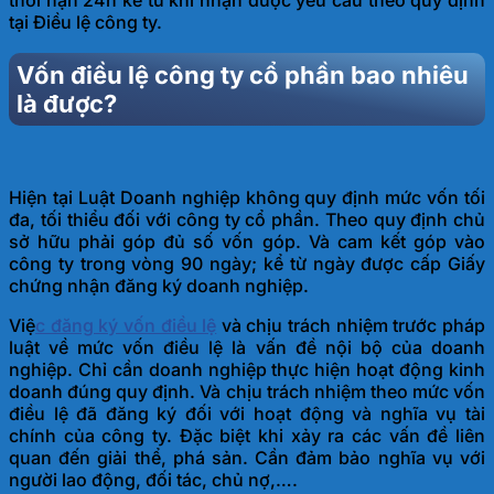
thời hạn 24h kể từ khi nhận được yêu cầu theo quy định
tại Điều lệ công ty.
Vốn điều lệ công ty cổ phần bao nhiêu
là được?
Hiện tại Luật Doanh nghiệp không quy định mức vốn tối
đa, tối thiểu đối với công ty cổ phần. Theo quy định chủ
sở hữu phải góp đủ số vốn góp. Và cam kết góp vào
công ty trong vòng 90 ngày; kể từ ngày được cấp Giấy
chứng nhận đăng ký doanh nghiệp.
Việ
c đăng ký vốn điều lệ
và chịu trách nhiệm trước pháp
luật về mức vốn điều lệ là vấn đề nội bộ của doanh
nghiệp. Chỉ cần doanh nghiệp thực hiện hoạt động kinh
doanh đúng quy định. Và chịu trách nhiệm theo mức vốn
điều lệ đã đăng ký đối với hoạt động và nghĩa vụ tài
chính của công ty. Đặc biệt khi xảy ra các vấn đề liên
quan đến giải thể, phá sản. Cần đảm bảo nghĩa vụ với
người lao động, đối tác, chủ nợ,….