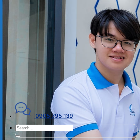
ĐẠI LÝ THUẾ
PHÁP LÝ DOANH NGHIỆP
Kiến thức chuyên ngành
THUẾ
KẾ TOÁN – TÀI CHÍNH
PHÁP LÝ DOANH NGHIỆP
CẨM NANG CHO DN MỚI
PHÁP LÝ TLDN
Về Fato
GIỚI THIỆU
CHÍNH SÁCH BẢO MẬT
ĐIỀU KHOẢN SỬ DỤNG
Liên hệ
0905 795 139