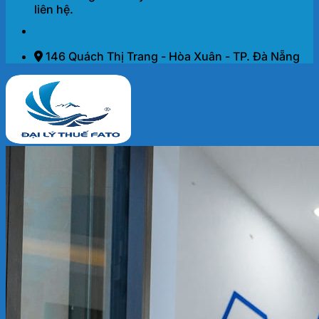
liên hệ.
146 Quách Thị Trang - Hòa Xuân - TP. Đà Nẵng
Trang chủ
Dịch vụ
THÀNH LẬP DOANH NGHIỆP 2026
KẾ TOÁN – THUẾ