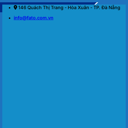
Bỏ
146 Quách Thị Trang - Hòa Xuân - TP. Đà Nẵng
qua
info@fato.com.vn
nội
dung