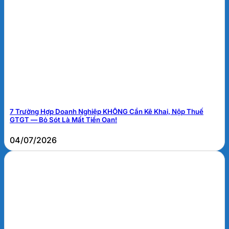
7 Trường Hợp Doanh Nghiệp KHÔNG Cần Kê Khai, Nộp Thuế
GTGT — Bỏ Sót Là Mất Tiền Oan!
04/07/2026