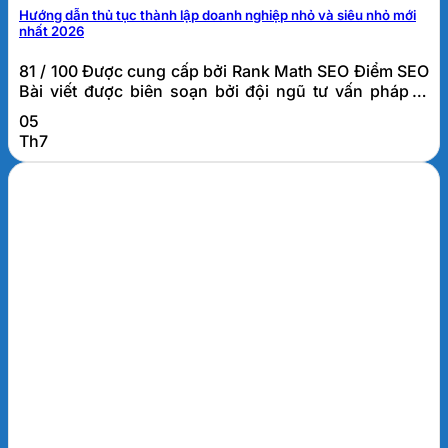
Hướng dẫn thủ tục thành lập doanh nghiệp nhỏ và siêu nhỏ mới
nhất 2026
81 / 100 Được cung cấp bởi Rank Math SEO Điểm SEO
Bài viết được biên soạn bởi đội ngũ tư vấn pháp lý
doanh nghiệp FATO, đơn vị đã hỗ trợ thành lập và tư
05
vấn thuế cho hơn 1.000 doanh nghiệp tại Đà Nẵng và
Th7
khu vực miền Trung. Thủ tục thành lập doanh
nghiệp...