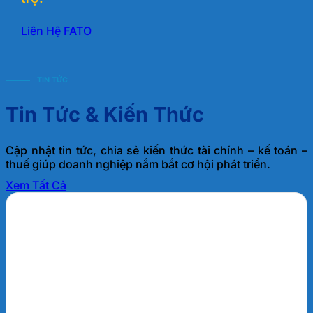
Liên Hệ FATO
TIN TỨC
Tin Tức & Kiến Thức
Cập nhật tin tức, chia sẻ kiến thức tài chính – kế toán –
thuế giúp doanh nghiệp nắm bắt cơ hội phát triển.
Xem Tất Cả