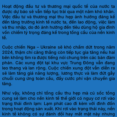
Hoạt động đầu tư và thương mại quốc tế của nước ta
được dự báo sẽ vẫn tiếp tục trải qua một năm khó khăn.
Việc đầu tư và thương mại thu hẹp ảnh hưởng đáng kể
đến tăng trưởng kinh tế nước ta, đến lao động, việc làm
và thu nhập, do đó ảnh hưởng đến tiêu dùng hộ gia đình
vốn chiếm tỷ trọng đáng kể trong tổng cầu của nề
n kinh
tế.
Cuộc chiến Nga – Ukraine sẽ khó chấm dứt trong năm
2024, thậm chí căng thẳng còn tiếp tục gia tăng nếu hai
bên không tìm ra được tiếng nói chung trên các bàn đàm
phán. Các xung đột tại khu vực Trung Đông vẫn đang
leo thang và lan rộng. Cuộc chiến xung đột vẫn diễn ra
sẽ làm tăng giá năng lượng, lương thực và làm đứt gẫy
chuỗi cung ứng toàn cầu, đẩy cước phí vận chuyển
gia
tăng.
Như vậy, không chỉ tổng cầu thu hẹp mà cú sốc tổng
cung sẽ làm cho nền kinh tế thế giới có nguy cơ rơi vào
trạng thái đình lạm: Lạm phát cao đi kèm với đình đốn
trong hoạt động sản xuất. Khi rơi vào trạng thái này, nền
kinh tế không có sự đánh đổi hay mất mặt này nhưng