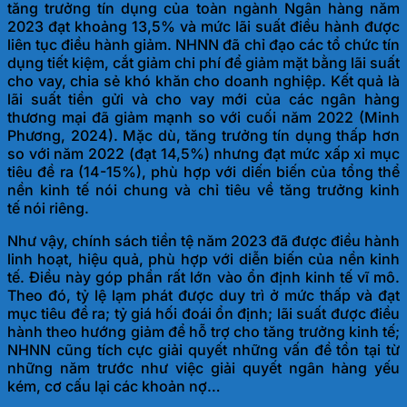
tăng trưởng tín dụng của toàn ngành Ngân hàng năm
2023 đạt khoảng 13,5% và mức lãi suất điều hành được
liên tục điều hành giảm. NHNN đã chỉ đạo các tổ chức tín
dụng tiết kiệm, cắt giảm chi phí để giảm mặt bằng lãi suất
cho vay, chia sẻ khó khăn cho doanh nghiệp. Kết quả là
lãi suất tiền gửi và cho vay mới của các ngân hàng
thương mại đã giảm mạnh so với cuối năm 2022 (Minh
Phương, 2024). Mặc dù, tăng trưởng tín dụng thấp hơn
so với năm 2022 (đạt 14,5%) nhưng đạt mức xấp xỉ mục
tiêu đề ra (14-15%), phù hợp với diến biến của tổng thể
nền kinh tế nói chung và chỉ tiêu về tăng trưởng kinh
tế
nói riêng.
Như vậy, chính sách tiền tệ năm 2023 đã được điều hành
linh hoạt, hiệu quả, phù hợp với diễn biến của nền kinh
tế. Điều này góp phần rất lớn vào ổn định kinh tế vĩ mô.
Theo đó, tỷ lệ lạm phát được duy trì ở mức thấp và đạt
mục tiêu đề ra; tỷ giá hối đoái ổn định; lãi suất được điều
hành theo hướng giảm để hỗ trợ cho tăng trưởng kinh tế;
NHNN cũng tích cực giải quyết những vấn đề tồn tại từ
những năm trước như việc giải quyết ngân hàng yếu
kém, cơ cấu lại các
khoản nợ…