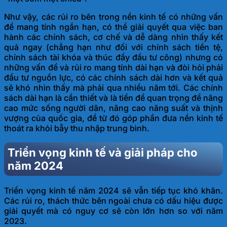
Như vậy, các rủi ro bên trong nền kinh tế có những vấn
đề mang tính ngắn hạn, có thể giải quyết qua việc ban
hành các chính sách, cơ chế và dễ dàng nhìn thấy kết
quả ngay (chẳng hạn như đối với chính sách tiền tệ,
chính sách tài khóa và thúc đẩy đầu tư công) nhưng có
những vấn đề và rủi ro mang tính dài hạn và đòi hỏi phải
đầu tư nguồn lực, có các chính sách dài hơn và kết quả
sẽ khó nhìn thấy mà phải qua nhiều năm tới. Các chính
sách dài hạn là cần thiết và là tiền đề quan trọng để nâng
cao mức sống người dân, nâng cao năng suất và thịnh
vượng của quốc gia, để từ đó góp phần đưa nền kinh tế
thoát ra khỏi bẫy thu nhập t
rung bình.
Triển vọng kinh tế và giải pháp cho
năm 2024
Triển vọng kinh tế năm 2024 sẽ vẫn tiếp tục khó khăn.
Các rủi ro, thách thức bên ngoài chưa có dấu hiệu được
giải quyết mà có nguy cơ sẽ còn lớn hơn so với
năm
2023.