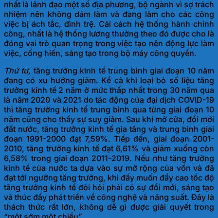
nhất là lãnh đạo một số địa phương, bộ ngành vì sợ trách
nhiệm nên không dám làm và đang làm cho các công
việc bị ách tắc, đình trệ. Cải cách hệ thống hành chính
công, nhất là hệ thống lương thưởng theo đó được cho là
đóng vai trò quan trọng trong việc tạo nên động lực làm
việc, cống hiến, sáng tạo trong bộ máy c
ông quyền.
Thứ tư,
tăng trưởng kinh tế trung bình giai đoạn 10 năm
đang có xu hướng giảm. Kể cả khi loại bỏ số liệu tăng
trưởng kinh tế 2 năm ở mức thấp nhất trong 30 năm qua
là năm 2020 và 2021 do tác động của đại dịch COVID-19
thì tăng trưởng kinh tế trung bình qua từng giai đoạn 10
năm cũng cho thấy sự suy giảm. Sau khi mở cửa, đổi mới
đất nước, tăng trưởng kinh tế gia tăng và trung bình giai
đoạn 1991-2000 đạt 7,59%. Tiếp đến, giai đoạn 2001-
2010, tăng trưởng kinh tế đạt 6,61% và giảm xuống còn
6,58% trong giai đoạn 2011-2019. Nếu như tăng trưởng
kinh tế của nước ta dựa vào sự mở rộng của vốn và đã
đạt tới ngưỡng tăng trưởng, khi đấy muốn đẩy cao tốc độ
tăng trưởng kinh tế đòi hỏi phải có sự đổi mới, sáng tạo
và thúc đẩy phát triển về công nghệ và năng suất. Đây là
thách thức rất lớn, không dễ gì được giải quyết trong
“một sớm m
ột chiều”.