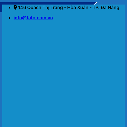
Bỏ
146 Quách Thị Trang - Hòa Xuân - TP. Đà Nẵng
qua
info@fato.com.vn
nội
dung