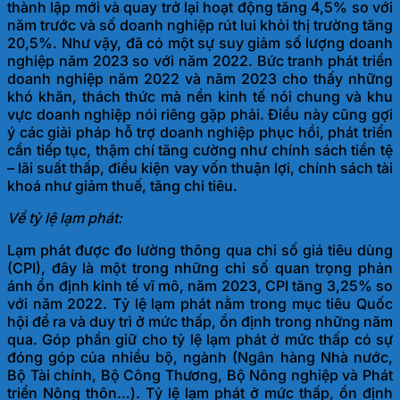
thành lập mới và quay trở lại hoạt động tăng 4,5% so với
năm trước và số doanh nghiệp rút lui khỏi thị trường tăng
20,5%. Như vậy, đã có một sự suy giảm số lượng doanh
nghiệp năm 2023 so với năm 2022. Bức tranh phát triển
doanh nghiệp năm 2022 và năm 2023 cho thấy những
khó khăn, thách thức mà nền kinh tế nói chung và khu
vực doanh nghiệp nói riêng gặp phải. Điều này cũng gợi
ý các giải pháp hỗ trợ doanh nghiệp phục hồi, phát triển
cần tiếp tục, thậm chí tăng cường như chính sách tiền tệ
– lãi suất thấp, điều kiện vay vốn thuận lợi, chính sách tài
khoá như giảm thuế, tăng
chi tiêu.
Về tỷ lệ lạm phát:
Lạm phát được đo lường thông qua chỉ số giá tiêu dùng
(CPI), đây là một trong những chỉ số quan trọng phản
ánh ổn định kinh tế vĩ mô, năm 2023, CPI tăng 3,25% so
với năm 2022. Tỷ lệ lạm phát nằm trong mục tiêu Quốc
hội đề ra và duy trì ở mức thấp, ổn định trong những năm
qua. Góp phần giữ cho tỷ lệ lạm phát ở mức thấp có sự
đóng góp của nhiều bộ, ngành (Ngân hàng Nhà nước,
Bộ Tài chính, Bộ Công Thương, Bộ Nông nghiệp và Phát
triển Nông thôn…). Tỷ lệ lạm phát ở mức thấp, ổn định