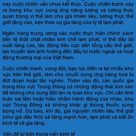
nay cuộc chiến vẫn chưa kết thúc. Cuộc chiến tranh xảy
ra trong khu vực cung ứng năng lượng và lương thực
quan trọng vì thế làm cho giá nhiên liệu, lương thực thế
giới tăng cao, kéo theo sự gia tăng của tỷ lệ
lạm phát.
Ngân hàng trung ương các nước thực hiện chính sách
tiền tệ thắt chặt nhằm kìm chế lạm phát, vì thế đẩy lãi
suất tăng cao, tác động tiêu cực đến tổng cầu thế giới,
lan truyền làm ảnh hưởng đến đầu tư nước ngoài và hoạt
động thương mại của
Việt Nam.
Cuộc chiến tranh, xung đột, bạo lực diễn ra tại nhiều khu
vực trên thế giới, làm cho chuỗi cung ứng hàng hoá bị
đứt đoạn hoặc tắc nghẽn. Thêm vào đó, các quốc gia
trong khu vực Trung Đông có những động thái kìm nén
để không cho xung đột lan ra toàn khu vực. Chỉ cần tính
toán sai lầm hoặc hiểu nhầm hành động của nhau, khu
vực Trung Đông sẽ không khác gì thùng thuốc súng
bùng nổ. Dự báo, khi đó, giá nguyên nhiên liệu thế giới
(như giá dầu thô) sẽ tăng mạnh hơn, lạm phát và bất ổn
kinh tế sẽ
gia tăng.
Vấn đề từ bên trong nền kinh tế