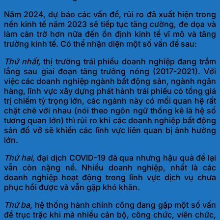
Năm 2024, dự báo các vấn đề, rủi ro đã xuất hiện trong
nền kinh tế năm 2023 sẽ tiếp tục tăng cường, đe dọa và
làm cản trở hơn nữa đến ổn định kinh tế vĩ mô và tăng
trưởng kinh tế. Có thể nhận diện một số v
ấn đề sau:
Thứ nhất,
thị trường trái phiếu doanh nghiệp đang trầm
lắng sau giai đoạn tăng trưởng nóng (2017-2021). Với
việc các doanh nghiệp ngành bất động sản, ngành ngân
hàng, lĩnh vực xây dựng phát hành trái phiếu có tổng giá
trị chiếm tỷ trọng lớn, các ngành này có mối quan hệ rất
chặt chẽ với nhau (nói theo ngôn ngữ thống kê là hệ số
tương quan lớn) thì rủi ro khi các doanh nghiệp bất động
sản đổ vỡ sẽ khiến các lĩnh vực liên quan bị ảnh h
ưởng
lớn.
Thứ hai,
đại dịch COVID-19 đã qua nhưng hậu quả để lại
vẫn còn nặng nề. Nhiều doanh nghiệp, nhất là các
doanh nghiệp hoạt động trong lĩnh vực dịch vụ chưa
phục hồi được và vẫn gặp
khó khăn.
Thứ ba
,
hệ thống hành chính công đang gặp một số vấn
đề trục trặc khi mà nhiều cán bộ, công chức, viên chức,