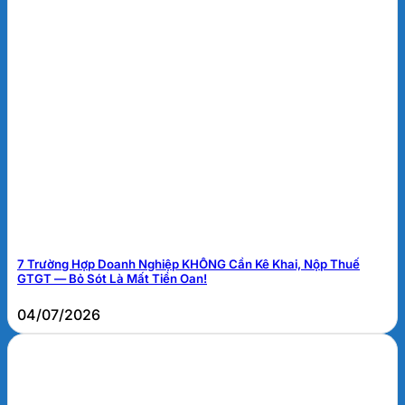
7 Trường Hợp Doanh Nghiệp KHÔNG Cần Kê Khai, Nộp Thuế
GTGT — Bỏ Sót Là Mất Tiền Oan!
04/07/2026