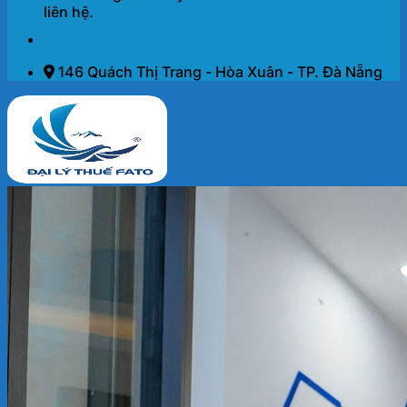
liên hệ.
146 Quách Thị Trang - Hòa Xuân - TP. Đà Nẵng
Trang chủ
Dịch vụ
THÀNH LẬP DOANH NGHIỆP 2026
KẾ TOÁN – THUẾ