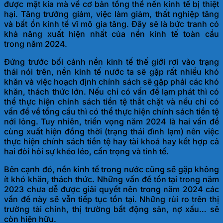
được mặt kia mà về cơ bản tổng thể nền kinh tế bị thiệt
hại. Tăng trưởng giảm, việc làm giảm, thất nghiệp tăng
và bất ổn kinh tế vĩ mô gia tăng. Đây sẽ là bức tranh có
khả năng xuất hiện nhất của nền kinh tế toàn cầu
trong
năm 2024.
Đứng trước bối cảnh nền kinh tế thế giới rơi vào trạng
thái nói trên, nền kinh tế nước ta sẽ gặp rất nhiều khó
khăn và việc hoạch định chính sách sẽ gặp phải các khó
khăn, thách thức lớn. Nếu chỉ có vấn đề lạm phát thì có
thể thực hiện chính sách tiền tệ thắt chặt và nếu chỉ có
vấn đề về tổng cầu thì có thể thực hiện chính sách tiền tệ
nới lỏng. Tuy nhiên, triển vọng năm 2024 là hai vấn đề
cùng xuất hiện đồng thời (trạng thái đình lạm) nên việc
thực hiện chính sách tiền tệ hay tài khoá hay kết hợp cả
hai đòi hỏi sự khéo léo, cẩn trọng v
à tinh tế.
Bên cạnh đó, nền kinh tế trong nước cũng sẽ gặp không
ít khó khăn, thách thức. Những vấn đề tồn tại trong năm
2023 chưa dễ được giải quyết nên trong năm 2024 các
vấn đề này sẽ vẫn tiếp tục tồn tại. Những rủi ro trên thị
trường tài chính, thị trường bất động sản, nợ xấu… sẽ
còn
hiện hữu.