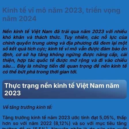
Kinh tế vĩ mô năm 2023, triển vọng
năm 2024
Nền kinh tế Việt Nam đã trải qua năm 2023 với nhiều
khó khăn và thách thức. Tuy nhiên, các nỗ lực của
chính quyền trung ương và địa phương đã đem lại một
số kết quả tích cực; kinh tế vĩ mô vẫn được đảm bảo ổn
định, cơ sở hạ tầng không ngừng được nâng cấp, cải
thiện, hợp tác quốc tế được mở rộng và đi vào chiều
sâu… Đây là những tiền đề quan trọng để nền kinh tế
có thể bứt phá trong thời gian tới.
Thực trạng nền kinh tế Việt Nam năm
2023
Về tăng trưởng kinh tế:
Tăng trưởng kinh tế năm 2023 ước tính đạt 5,05%, thấp
hơn so với năm 2022 (8,12%) và so với mục tiêu tăng
trưởng đề ra (6,5%). Nguyên nhân là do sức sản xuất