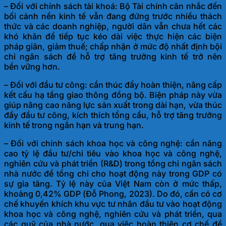
– Đối với chính sách tài khoá:
Bộ Tài chính cân nhắc đến
bối cảnh nền kinh tế vẫn đang đứng trước nhiều thách
thức và các doanh nghiệp, người dân vẫn chưa hết các
khó khăn để tiếp tục kéo dài việc thực hiện các biện
pháp giãn, giảm thuế; chấp nhận ở mức độ nhất định bội
chi ngân sách để hỗ trợ tăng trưởng kinh tế trở nên
bền
vững hơn.
– Đối với đầu tư công:
cần thúc đẩy hoàn thiện, nâng cấp
kết cấu hạ tầng giao thông đồng bộ. Biện pháp này vừa
giúp nâng cao năng lực sản xuất trong dài hạn, vừa thúc
đẩy đầu tư công, kích thích tổng cầu, hỗ trợ tăng trưởng
kinh tế trong ngắn hạn và
trung hạn.
– Đối với chính sách khoa học và công nghệ:
cần nâng
cao tỷ lệ đầu tư/chi tiêu vào khoa học và công nghệ,
nghiên cứu và phát triển (R&D) trong tổng chi ngân sách
nhà nước để tổng chi cho hoạt động này trong GDP có
sự gia tăng. Tỷ lệ này của Việt Nam còn ở mức thấp,
khoảng 0,42% GDP (Đỗ Phong, 2023). Do đó, cần có cơ
chế khuyến khích khu vực tư nhân đầu tư vào hoạt động
khoa học và công nghệ, nghiên cứu và phát triển, qua
các quỹ của nhà nước, qua việc hoàn thiện cơ chế để