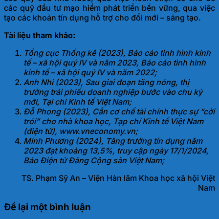
các quỹ đầu tư mạo hiểm phát triển bền vững, qua việc
tạo các khoản tín dụng hỗ trợ cho đổi mới – s
áng tạo.
Tài liệu
tham khảo:
Tổng cục Thống kê (2023), Báo cáo tình hình kinh
tế – xã hội quý IV và năm 2023, Báo cáo tình hình
kinh tế – xã hội quý IV và
năm 2022;
Anh Nhi (2023), Sau giai đoạn tăng nóng, thị
trường trái phiếu doanh nghiệp bước vào chu kỳ
mới, Tại chí Kinh tế
Việt Nam;
Đỗ Phong (2023), Cần cơ chế tài chính thực sự “cởi
trói” cho nhà khoa học, Tạp chí Kinh tế Việt Nam
(điện tử), www.vne
conomy.vn;
Minh Phương (2024), Tăng trưởng tín dụng năm
2023 đạt khoảng 13,5%, truy cập ngày 17/1/2024,
Báo Điện tử Đảng Cộng sản
Việt Nam;
TS. Phạm Sỹ An – Viện Hàn lâm Khoa học xã hội Việt
Nam
Để lại một bình luận