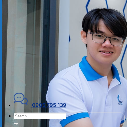
ĐẠI LÝ THUẾ
PHÁP LÝ DOANH NGHIỆP
Kiến thức chuyên ngành
THUẾ
KẾ TOÁN – TÀI CHÍNH
PHÁP LÝ DOANH NGHIỆP
CẨM NANG CHO DN MỚI
PHÁP LÝ TLDN
Về Fato
GIỚI THIỆU
CHÍNH SÁCH BẢO MẬT
ĐIỀU KHOẢN SỬ DỤNG
Liên hệ
0905 795 139