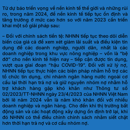
Từ dự báo triển vọng về nền kinh tế thế giới và những rủi
ro, trong năm 2024, để nền kinh tế tiếp tục ổn định và
tăng trưởng ở mức cao hơn so với năm 2023 cần triển
khai một số giải
pháp sau:
– Đối với chính sách tiền tệ:
NHNN tiếp tục theo dõi diễn
biến của giá cả để xem xét giảm lãi suất và điều kiện tín
dụng để các doanh nghiệp, người dân, nhất là các
doanh nghiệp trong khu vực nông nghiệp – vốn là “bệ
đỡ” cho nền kinh tế hiện nay – tiếp cận được tín dụng,
vượt qua giai đoạn “hậu COVID-19”. Đối với xử lý nợ,
NHNN tiếp tục thực hiện các biện pháp nhằm hỗ trợ các
tổ chức tín dụng, chi nhánh ngân hàng nước ngoài cơ
cấu lại thời hạn trả nợ và giữ nguyên nhóm nợ nhằm hỗ
trợ khách hàng gặp khó khăn như Thông tư số
02/2023/TT-NHNN ngày 23/4/2023 của NHNN Việt Nam
bởi lẽ năm 2024 vẫn là năm khó khăn đối với nhiều
doanh nghiệp và ngân hàng. Cho đến khi thị trường bất
động sản và các hoạt động xây dựng ổn định trở lại, khi
đó NHNN có thể điều chỉnh chính sách nhằm siết chặt
hơn thời hạn trả nợ và cơ cấ
u nhóm nợ.