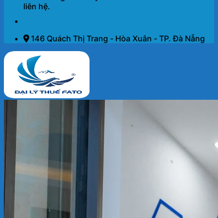
liên hệ.
146 Quách Thị Trang - Hòa Xuân - TP. Đà Nẵng
Trang chủ
Dịch vụ
THÀNH LẬP DOANH NGHIỆP 2026
KẾ TOÁN – THUẾ