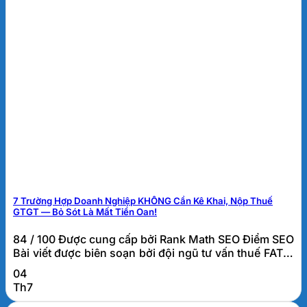
7 Trường Hợp Doanh Nghiệp KHÔNG Cần Kê Khai, Nộp Thuế
GTGT — Bỏ Sót Là Mất Tiền Oan!
84 / 100 Được cung cấp bởi Rank Math SEO Điểm SEO
Bài viết được biên soạn bởi đội ngũ tư vấn thuế FATO.
Các trường hợp không phải kê khai, tính nộp thuế
04
GTGT là gì? Các trường hợp không phải kê khai, tính
Th7
nộp thuế GTGT là những giao dịch tuy phát sinh trong