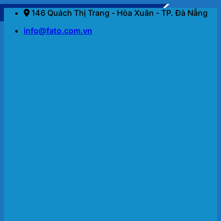
Bỏ
146 Quách Thị Trang - Hòa Xuân - TP. Đà Nẵng
qua
info@fato.com.vn
nội
dung