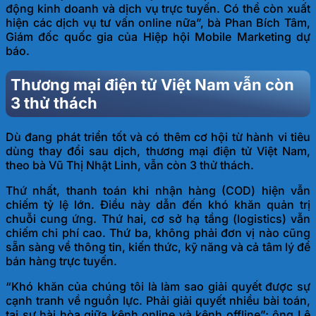
động kinh doanh và dịch vụ trực tuyến. Có thể còn xuất
hiện các dịch vụ tư vấn online nữa”, bà Phan Bích Tâm,
Giám đốc quốc gia của Hiệp hội Mobile Marketing dự
báo.
Thương mại điện tử Việt Nam vẫn còn
3 thử thách
Dù đang phát triển tốt và có thêm cơ hội từ hành vi tiêu
dùng thay đổi sau dịch, thương mại điện tử Việt Nam,
theo bà Vũ Thị Nhật Linh, vẫn còn 3 thử thách.
Thứ nhất, thanh toán khi nhận hàng (COD) hiện vẫn
chiếm tỷ lệ lớn. Điều này dẫn đến khó khăn quản trị
chuỗi cung ứng. Thứ hai, cơ sở hạ tầng (logistics) vẫn
chiếm chi phí cao. Thứ ba, không phải đơn vị nào cũng
sẵn sàng về thông tin, kiến thức, kỹ năng và cả tâm lý để
bán hàng trực tuyến.
“Khó khăn của chúng tôi là làm sao giải quyết được sự
cạnh tranh về nguồn lực. Phải giải quyết nhiều bài toán,
tại sự hài hòa giữa kênh online và kênh offline”; ông Lê