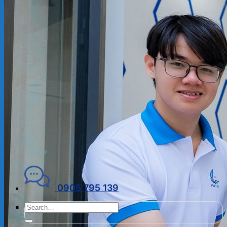
ĐẠI LÝ THUẾ
PHÁP LÝ DOANH NGHIỆP
Kiến thức chuyên ngành
THUẾ
KẾ TOÁN – TÀI CHÍNH
PHÁP LÝ DOANH NGHIỆP
CẨM NANG CHO DN MỚI
PHÁP LÝ TLDN
Về Fato
GIỚI THIỆU
CHÍNH SÁCH BẢO MẬT
ĐIỀU KHOẢN SỬ DỤNG
Liên hệ
0905 795 139