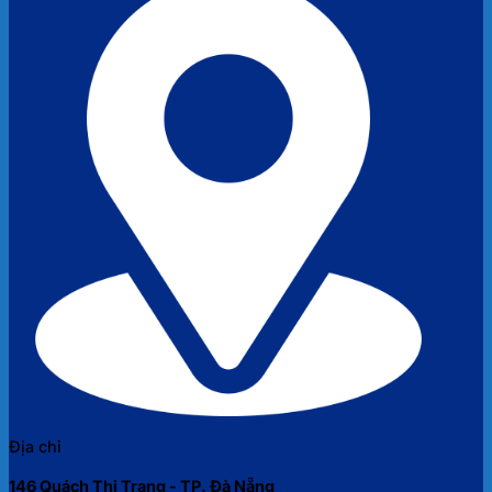
Địa chỉ
146 Quách Thị Trang - TP. Đà Nẵng