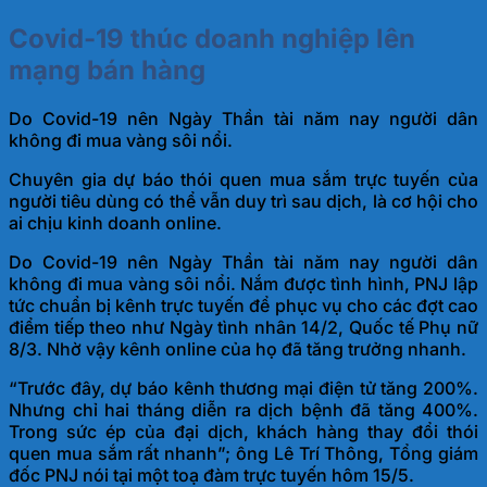
Covid-19 thúc doanh nghiệp lên
mạng bán hàng
Do Covid-19 nên Ngày Thần tài năm nay người dân
không đi mua vàng sôi nổi.
Chuyên gia dự báo thói quen mua sắm trực tuyến của
người tiêu dùng có thể vẫn duy trì sau dịch, là cơ hội cho
ai chịu kinh doanh online.
Do Covid-19 nên Ngày Thần tài năm nay người dân
không đi mua vàng sôi nổi. Nắm được tình hình, PNJ lập
tức chuẩn bị kênh trực tuyến để phục vụ cho các đợt cao
điểm tiếp theo như Ngày tình nhân 14/2, Quốc tế Phụ nữ
8/3. Nhờ vậy kênh online của họ đã tăng trưởng nhanh.
“Trước đây, dự báo kênh thương mại điện tử tăng 200%.
Nhưng chỉ hai tháng diễn ra dịch bệnh đã tăng 400%.
Trong sức ép của đại dịch, khách hàng thay đổi thói
quen mua sắm rất nhanh”; ông Lê Trí Thông, Tổng giám
đốc PNJ nói tại một toạ đàm trực tuyến hôm 15/5.