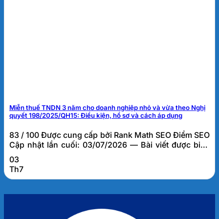
Miễn thuế TNDN 3 năm cho doanh nghiệp nhỏ và vừa theo Nghị
quyết 198/2025/QH15: Điều kiện, hồ sơ và cách áp dụng
83 / 100 Được cung cấp bởi Rank Math SEO Điểm SEO
Cập nhật lần cuối: 03/07/2026 — Bài viết được biên
soạn bởi đội ngũ tư vấn thuế FATO, dựa trên kinh
03
nghiệm thực tế hỗ trợ hơn 1.000 doanh nghiệp tại Đà
Th7
Nẵng và khu vực miền Trung. Miễn thuế TNDN 3 năm
cho doanh...